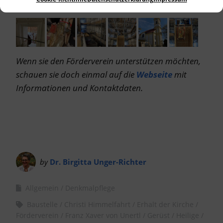
Einige weitere Eindrücke habe ich hier gesammelt:
Wenn sie den Förderverein unterstützen möchten,
schauen sie doch einmal auf die
Webseite
mit
Informationen und Kontaktdaten.
by
Dr. Birgitta Unger-Richter
Allgemein
Denkmalpflege
Baustelle
Christi Himmelfahrt
Erhalt der Kirche
Förderverein
Franz Xaver von Unertl
Gerüst
Heilige