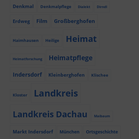
Denkmal
Denkmalpflege
Dialekt
Dirndl
Film
Großberghofen
Erdweg
Heimat
Haimhausen
Heilige
Heimatpflege
Heimatforschung
Indersdorf
Kleinberghofen
Klischee
Landkreis
Kloster
Landkreis Dachau
Maibaum
Markt Indersdorf
München
Ortsgeschichte