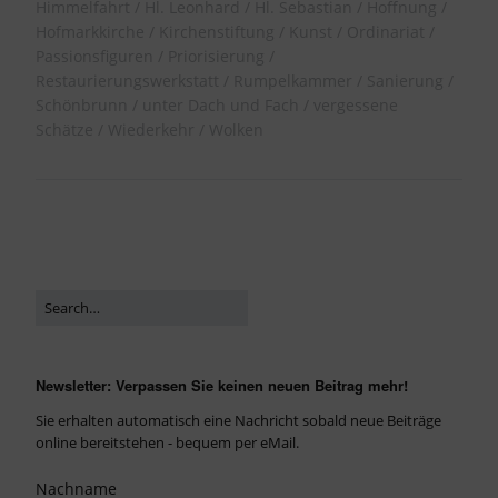
Himmelfahrt
Hl. Leonhard
Hl. Sebastian
Hoffnung
Hofmarkkirche
Kirchenstiftung
Kunst
Ordinariat
Passionsfiguren
Priorisierung
Restaurierungswerkstatt
Rumpelkammer
Sanierung
Schönbrunn
unter Dach und Fach
vergessene
Schätze
Wiederkehr
Wolken
Newsletter: Verpassen Sie keinen neuen Beitrag mehr!
Sie erhalten automatisch eine Nachricht sobald neue Beiträge
online bereitstehen - bequem per eMail.
Nachname