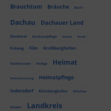
Brauchtum
Bräuche
Buch
Dachau
Dachauer Land
Denkmal
Denkmalpflege
Dialekt
Dirndl
Film
Großberghofen
Erdweg
Heimat
Haimhausen
Heilige
Heimatpflege
Heimatforschung
Indersdorf
Kleinberghofen
Klischee
Landkreis
Kloster