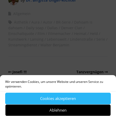
Allgemein
Ästhetik
Aura
Autor
BR-Serie
Dahoam is
dahoam
Daily soap
Dallas
Denver Clan
Einschaltquote
Film
Filmemacher
Heimat
Held
Kunstwerk
Lansing
Lebenswelt
Lindenstraße
Serie
Streamingdienst
Walter Benjamin
Josefi !!!
Tanzvergnügen
Wir verwenden Cookies, um unsere Website und unseren Service zu
optimieren.
Cookies akzeptieren
Schreibe einen Kommentar
Ablehnen
Deine E-Mail-Adresse wird nicht veröffentlicht.