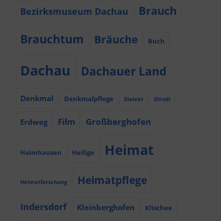
Brauch
Bezirksmuseum Dachau
Brauchtum
Bräuche
Buch
Dachau
Dachauer Land
Denkmal
Denkmalpflege
Dialekt
Dirndl
Film
Großberghofen
Erdweg
Heimat
Haimhausen
Heilige
Heimatpflege
Heimatforschung
Indersdorf
Kleinberghofen
Klischee