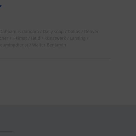
r
Dahoam is dahoam
Daily soap
Dallas
Denver
cher
Heimat
Held
Kunstwerk
Lansing
reamingdienst
Walter Benjamin