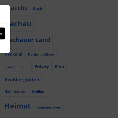
Bräuche
Buch
Dachau
en
Dachauer Land
Denkmal
Denkmalpflege
Film
Erdweg
Dialekt
Dirndl
Großberghofen
Haimhausen
Heilige
Heimat
Heimatforschung