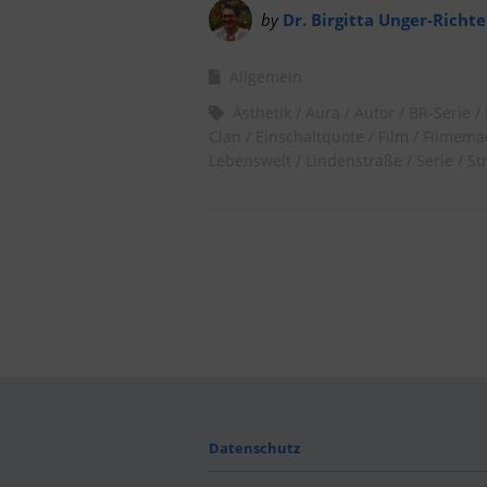
by
Dr. Birgitta Unger-Richte
Allgemein
Ästhetik
Aura
Autor
BR-Serie
Clan
Einschaltquote
Film
Filmema
Lebenswelt
Lindenstraße
Serie
St
Datenschutz