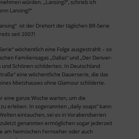
rnehmen würden. „Lansing?“, schrieb ich
denn Lansing?“
Lansing“ ist der Drehort der täglichen BR-Serie
its seit 2007!
rie“ wöchentlich eine Folge ausgestrahlt – so
ischen Familiensagas „Dallas“ und „Der Denver-
n und Schönen schilderten. In Deutschland
straße“ eine wöchentliche Dauerserie, die das
eines Mietshauses ohne Glamour schilderte.
r eine ganze Woche warten, um die
zu erleben. In sogenannten „daily soaps“ kann
Welten eintauchen, sei es in Vorabendserien
 zuletzt genannten ermöglichen sogar jederzeit
ilme am heimischen Fernseher oder auch