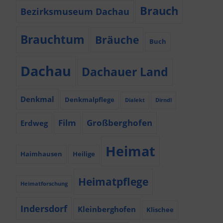
Brauch
Bezirksmuseum Dachau
Brauchtum
Bräuche
Buch
Dachau
Dachauer Land
Denkmal
Denkmalpflege
Dialekt
Dirndl
Film
Großberghofen
Erdweg
Heimat
Haimhausen
Heilige
Heimatpflege
Heimatforschung
Indersdorf
Kleinberghofen
Klischee