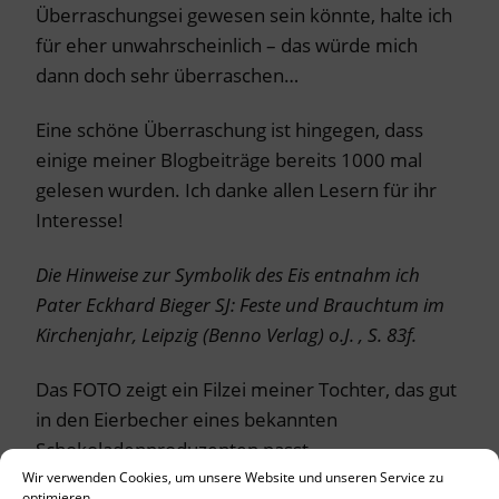
Überraschungsei gewesen sein könnte, halte ich
für eher unwahrscheinlich – das würde mich
dann doch sehr überraschen…
Eine schöne Überraschung ist hingegen, dass
einige meiner Blogbeiträge bereits 1000 mal
gelesen wurden. Ich danke allen Lesern für ihr
Interesse!
Die Hinweise zur Symbolik des Eis entnahm ich
Pater Eckhard Bieger SJ: Feste und Brauchtum im
Kirchenjahr, Leipzig (Benno Verlag) o.J. , S. 83f.
Das FOTO zeigt ein Filzei meiner Tochter, das gut
in den Eierbecher eines bekannten
Schokoladenproduzenten passt.
Wir verwenden Cookies, um unsere Website und unseren Service zu
optimieren.