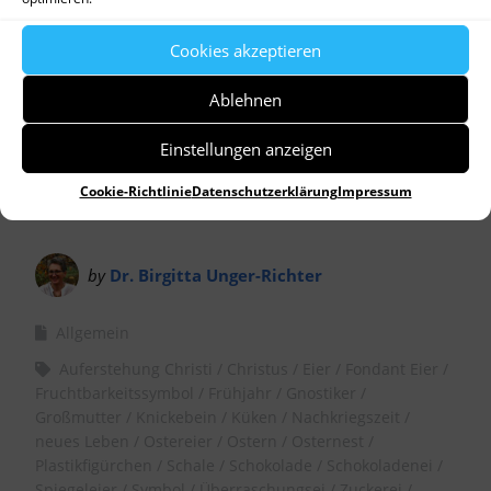
Cookies akzeptieren
Ablehnen
Einstellungen anzeigen
Cookie-Richtlinie
Datenschutzerklärung
Impressum
by
Dr. Birgitta Unger-Richter
Allgemein
Auferstehung Christi
Christus
Eier
Fondant Eier
Fruchtbarkeitssymbol
Frühjahr
Gnostiker
Großmutter
Knickebein
Küken
Nachkriegszeit
neues Leben
Ostereier
Ostern
Osternest
Plastikfigürchen
Schale
Schokolade
Schokoladenei
Spiegeleier
Symbol
Überraschungsei
Zuckerei