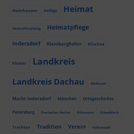
Heimat
Haimhausen
Heilige
Heimatpflege
Heimatforschung
Indersdorf
Kleinberghofen
Klischee
Landkreis
Kloster
Landkreis Dachau
Maibaum
Markt Indersdorf
München
Ortsgeschichte
Petersberg
Poetischer Herbst
Röhrmoos
Schwäbisch
Tradition
Verein
Trachten
Volksmusik