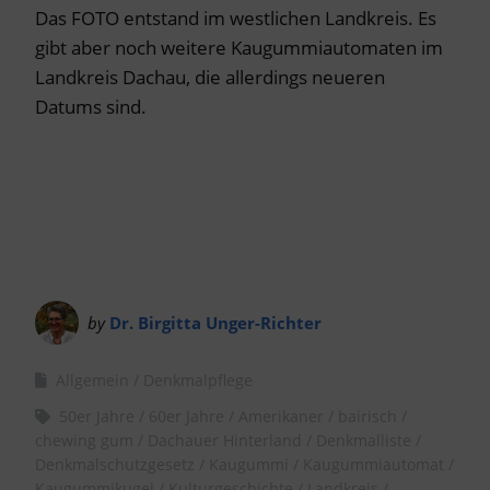
Das FOTO entstand im westlichen Landkreis. Es
gibt aber noch weitere Kaugummiautomaten im
Landkreis Dachau, die allerdings neueren
Datums sind.
by
Dr. Birgitta Unger-Richter
Allgemein
Denkmalpflege
50er Jahre
60er Jahre
Amerikaner
bairisch
chewing gum
Dachauer Hinterland
Denkmalliste
Denkmalschutzgesetz
Kaugummi
Kaugummiautomat
Kaugummikugel
Kulturgeschichte
Landkreis