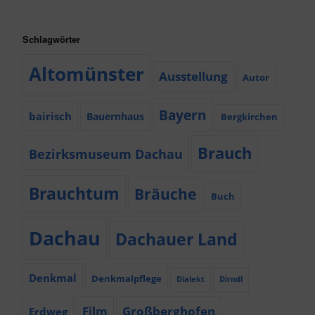
Schlagwörter
Altomünster
Ausstellung
Autor
Bayern
bairisch
Bauernhaus
Bergkirchen
Brauch
Bezirksmuseum Dachau
Brauchtum
Bräuche
Buch
Dachau
Dachauer Land
Denkmal
Denkmalpflege
Dialekt
Dirndl
Film
Großberghofen
Erdweg