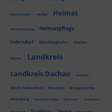
Heimat
Haimhausen
Heilige
Heimatpflege
Heimatforschung
Indersdorf
Kleinberghofen
Klischee
Landkreis
Kloster
Landkreis Dachau
Maibaum
Markt Indersdorf
München
Ortsgeschichte
Petersberg
Poetischer Herbst
Röhrmoos
Schwäbisch
Tradition
Verein
Trachten
Volksmusik