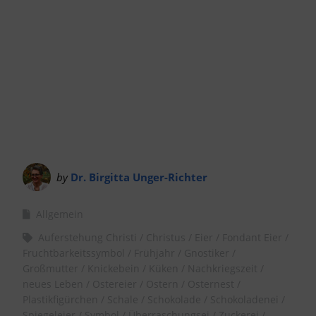
by
Dr. Birgitta Unger-Richter
Allgemein
Auferstehung Christi
Christus
Eier
Fondant Eier
Fruchtbarkeitssymbol
Frühjahr
Gnostiker
Großmutter
Knickebein
Küken
Nachkriegszeit
neues Leben
Ostereier
Ostern
Osternest
Plastikfigürchen
Schale
Schokolade
Schokoladenei
Spiegeleier
Symbol
Überraschungsei
Zuckerei