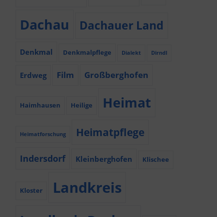
Dachau
Dachauer Land
Denkmal
Denkmalpflege
Dialekt
Dirndl
Film
Großberghofen
Erdweg
Heimat
Haimhausen
Heilige
Heimatpflege
Heimatforschung
Indersdorf
Kleinberghofen
Klischee
Landkreis
Kloster