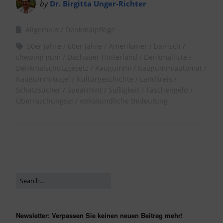
by
Dr. Birgitta Unger-Richter
Allgemein
Denkmalpflege
50er Jahre
60er Jahre
Amerikaner
bairisch
chewing gum
Dachauer Hinterland
Denkmalliste
Denkmalschutzgesetz
Kaugummi
Kaugummiautomat
Kaugummikugel
Kulturgeschichte
Landkreis
Schatzsucher
Spearmint
Süßigkeit
Taschengeld
Überraschungsei
volkskundliche Bedeutung
Newsletter: Verpassen Sie keinen neuen Beitrag mehr!