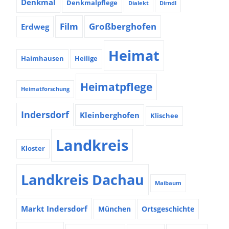
Denkmal
Denkmalpflege
Dialekt
Dirndl
Film
Großberghofen
Erdweg
Heimat
Haimhausen
Heilige
Heimatpflege
Heimatforschung
Indersdorf
Kleinberghofen
Klischee
Landkreis
Kloster
Landkreis Dachau
Maibaum
Markt Indersdorf
München
Ortsgeschichte