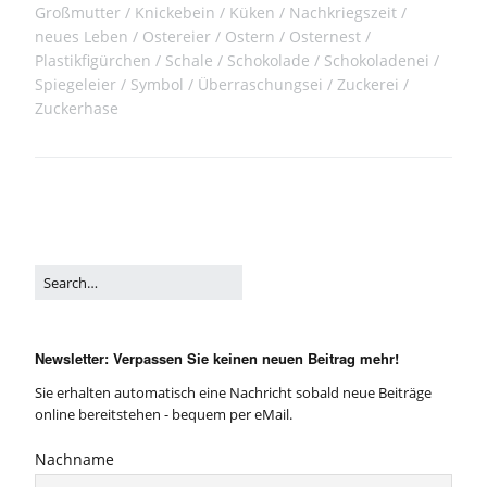
Großmutter
Knickebein
Küken
Nachkriegszeit
neues Leben
Ostereier
Ostern
Osternest
Plastikfigürchen
Schale
Schokolade
Schokoladenei
Spiegeleier
Symbol
Überraschungsei
Zuckerei
Zuckerhase
Newsletter: Verpassen Sie keinen neuen Beitrag mehr!
Sie erhalten automatisch eine Nachricht sobald neue Beiträge
online bereitstehen - bequem per eMail.
Nachname