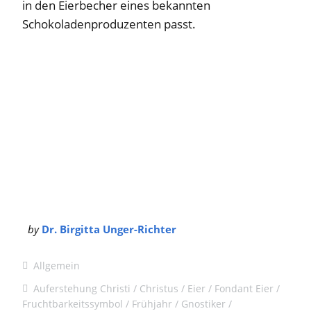
in den Eierbecher eines bekannten
Schokoladenproduzenten passt.
by
Dr. Birgitta Unger-Richter
Allgemein
Auferstehung Christi
Christus
Eier
Fondant Eier
Fruchtbarkeitssymbol
Frühjahr
Gnostiker