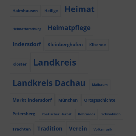
Heimat
Haimhausen
Heilige
Heimatpflege
Heimatforschung
Indersdorf
Kleinberghofen
Klischee
Landkreis
Kloster
Landkreis Dachau
Maibaum
Markt Indersdorf
München
Ortsgeschichte
Petersberg
Poetischer Herbst
Röhrmoos
Schwäbisch
Tradition
Verein
Trachten
Volksmusik