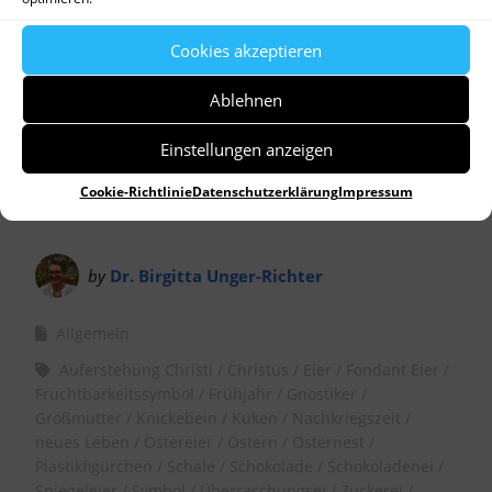
Cookies akzeptieren
Ablehnen
Einstellungen anzeigen
Cookie-Richtlinie
Datenschutzerklärung
Impressum
by
Dr. Birgitta Unger-Richter
Allgemein
Auferstehung Christi
Christus
Eier
Fondant Eier
Fruchtbarkeitssymbol
Frühjahr
Gnostiker
Großmutter
Knickebein
Küken
Nachkriegszeit
neues Leben
Ostereier
Ostern
Osternest
Plastikfigürchen
Schale
Schokolade
Schokoladenei
Spiegeleier
Symbol
Überraschungsei
Zuckerei