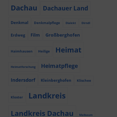
Dachau
Dachauer Land
Denkmal
Denkmalpflege
Dialekt
Dirndl
Film
Großberghofen
Erdweg
Heimat
Haimhausen
Heilige
Heimatpflege
Heimatforschung
Indersdorf
Kleinberghofen
Klischee
Landkreis
Kloster
Landkreis Dachau
Maibaum