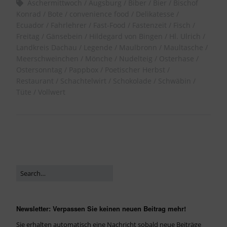
Aschermittwoch
Augsburg
Biber
Bier
Bischof
Konrad
Bote
convenience food
Delikatesse
Ecuador
Fahrlehrer
Fast-Food
Fastenzeit
Fisch
Freitag
Gänsebein
Hildegard von Bingen
Hl. Ulrich
Landkreis Dachau
Legende
Maulbronn
Maultasche
Meerschweinchen
Mönche
Nudelteig
Osterhase
Ostersonntag
Pappbox
Poetischer Herbst
Restaurant
Schachtelwirt
Schokolade
Schwäbin
Tüte
Vollwert
Newsletter: Verpassen Sie keinen neuen Beitrag mehr!
Sie erhalten automatisch eine Nachricht sobald neue Beiträge