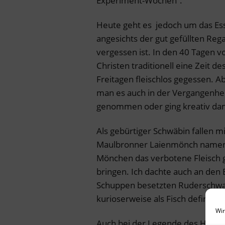
Experiment-Wochen“.
Heute geht es jedoch um das Ess
angesichts der gut gefüllten Re
vergessen ist. In den 40 Tagen v
Christen traditionell eine Zeit d
Freitagen fleischlos gegessen. Abe
man es auch in der Vergangenhe
genommen oder ging kreativ da
Als gebürtiger Schwäbin fallen mi
Maulbronner Laienmönch namens
Mönchen das verbotene Fleisch g
bringen. Ich dachte auch an den B
Schuppen besetzten Ruderschwa
kurioserweise als Fisch definier
Wir
Auch bei der Legende des Hl. Ulri