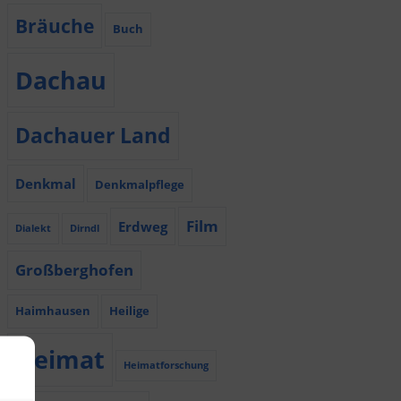
Bräuche
Buch
Dachau
Dachauer Land
Denkmal
Denkmalpflege
Film
Erdweg
Dialekt
Dirndl
Großberghofen
Haimhausen
Heilige
Heimat
Heimatforschung