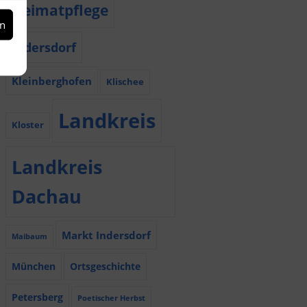
Heimatpflege
en
Indersdorf
Kleinberghofen
Klischee
Landkreis
Kloster
Landkreis
Dachau
Markt Indersdorf
Maibaum
München
Ortsgeschichte
Petersberg
Poetischer Herbst