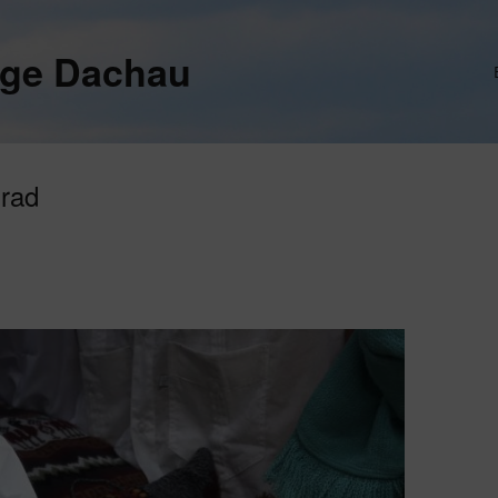
ege Dachau
nrad