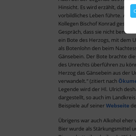
Hinsicht. Es wird erzählt, dass B
C
vorbildliches Leben führte. An 
Kollegen Bischof Konrad gespeis
Gespräch, dass sie nicht bemerkt
ein Bote des Herzogs, mit dem Ulr
als Botenlohn den beim Nachtess
Gänsebein. Der Bote brachte die
des Unrechts überführen zu könne
Herzog das Gänsebein aus der Um
verwandelt.“ (zitiert nach
Ökumen
Legende wird der Hl. Ulrich desha
dargestellt, so auch im Landkreis
Beispiele auf seiner
Webseite
de
Übrigens war auch Alkohol eher 
Bier wurde als Stärkungsmittel 