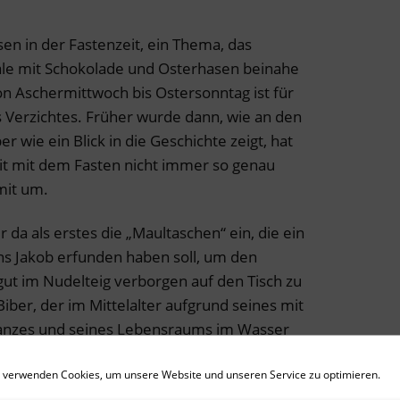
en in der Fastenzeit, ein Thema, das
gale mit Schokolade und Osterhasen beinahe
on Aschermittwoch bis Ostersonntag ist für
es Verzichtes. Früher wurde dann, wie an den
r wie ein Blick in die Geschichte zeigt, hat
it mit dem Fasten nicht immer so genau
mit um.
r da als erstes die „Maultaschen“ ein, die ein
 Jakob erfunden haben soll, um den
ut im Nudelteig verborgen auf den Tisch zu
iber, der im Mittelalter aufgrund seines mit
nzes und seines Lebensraums im Wasser
t wurde – also gegessen werden konnte.
 verwenden Cookies, um unsere Website und unseren Service zu optimieren.
ch geht es um Fisch, allerdings in anderer