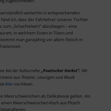
ung zugeschrieben.
tverständlich weiterhin in entsprechenden
fand ich, dass der Fahrlehrer unserer Tochter
urz zum „Schachtelwirt“ abzubiegen – eine
aurant, in welchem Essen in Tüten und
ekommt man ganzjährig vor allem Fleisch in
Fastenzeit.
er bei der Kulturreihe
„Poetischer Herbst“.
Wir
turmenü aus Theater, Lesungen und Musik
sie
hier
nachlesen.
wo Meerschweinchen als Delikatesse gelten. Als
 einen Meerschweinchen-Koch aus Plüsch
otografieren.