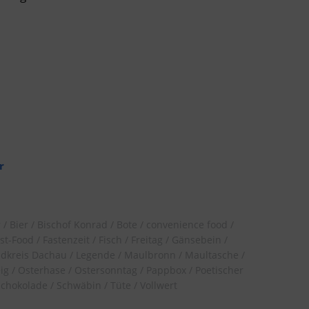
r
r
Bier
Bischof Konrad
Bote
convenience food
st-Food
Fastenzeit
Fisch
Freitag
Gänsebein
dkreis Dachau
Legende
Maulbronn
Maultasche
ig
Osterhase
Ostersonntag
Pappbox
Poetischer
Schokolade
Schwäbin
Tüte
Vollwert