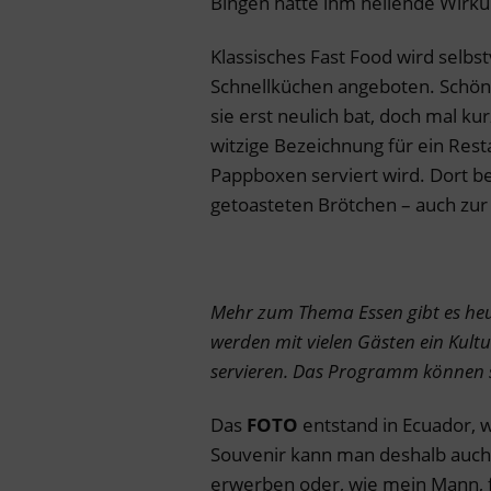
Bingen hatte ihm heilende Wirk
Klassisches Fast Food wird selbs
Schnellküchen angeboten. Schön 
sie erst neulich bat, doch mal k
witzige Bezeichnung für ein Rest
Pappboxen serviert wird. Dort b
getoasteten Brötchen – auch zur 
Mehr zum Thema Essen gibt es heu
werden mit vielen Gästen ein Kul
servieren. Das Programm können 
Das
FOTO
entstand in Ecuador, 
Souvenir kann man deshalb auch
erwerben oder, wie mein Mann, f