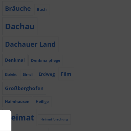
Bräuche
Buch
Dachau
Dachauer Land
Denkmal
Denkmalpflege
Film
Erdweg
Dialekt
Dirndl
Großberghofen
Haimhausen
Heilige
Heimat
Heimatforschung