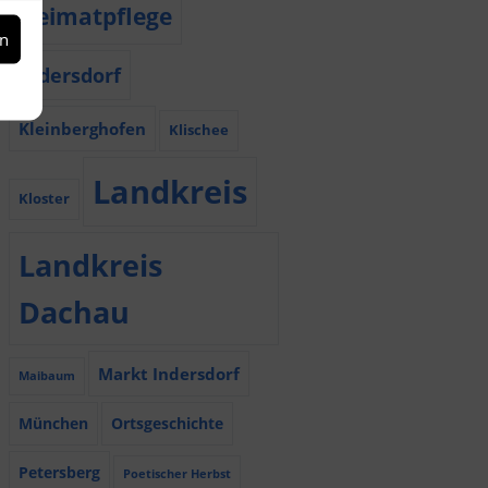
Heimatpflege
en
Indersdorf
Kleinberghofen
Klischee
Landkreis
Kloster
Landkreis
Dachau
Markt Indersdorf
Maibaum
München
Ortsgeschichte
Petersberg
Poetischer Herbst