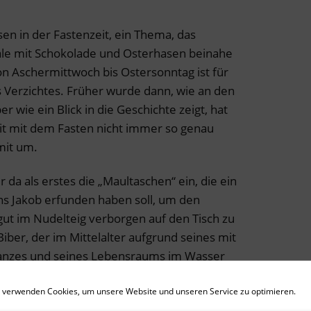
en in der Fastenzeit, ein Thema, das
gale mit Schokolade und Osterhasen beinahe
on Aschermittwoch bis Ostersonntag ist für
es Verzichtes. Früher wurde dann, wie an den
r wie ein Blick in die Geschichte zeigt, hat
it mit dem Fasten nicht immer so genau
mit um.
r da als erstes die „Maultaschen“ ein, die ein
 Jakob erfunden haben soll, um den
ut im Nudelteig verborgen auf den Tisch zu
iber, der im Mittelalter aufgrund seines mit
nzes und seines Lebensraums im Wasser
t wurde – also gegessen werden konnte.
 verwenden Cookies, um unsere Website und unseren Service zu optimieren.
ch geht es um Fisch, allerdings in anderer