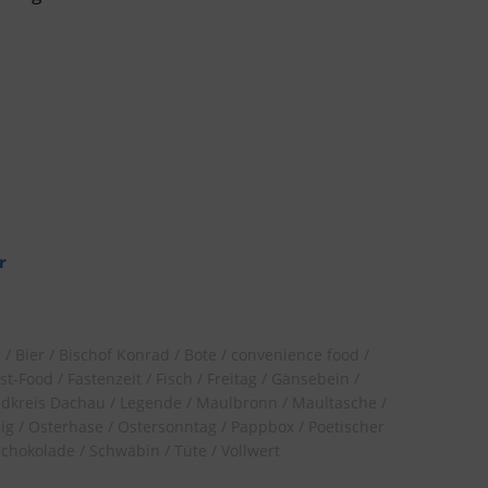
r
r
Bier
Bischof Konrad
Bote
convenience food
st-Food
Fastenzeit
Fisch
Freitag
Gänsebein
dkreis Dachau
Legende
Maulbronn
Maultasche
ig
Osterhase
Ostersonntag
Pappbox
Poetischer
Schokolade
Schwäbin
Tüte
Vollwert