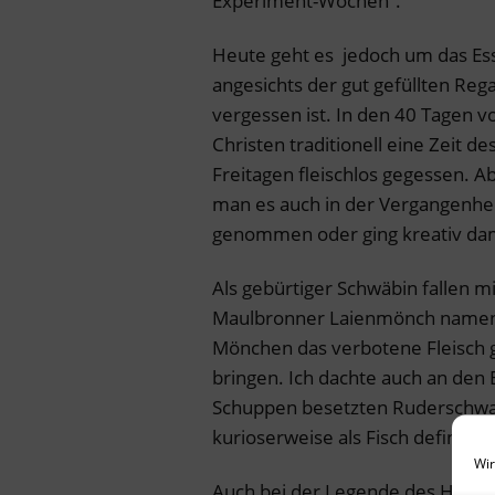
Experiment-Wochen“.
Heute geht es jedoch um das Ess
angesichts der gut gefüllten Re
vergessen ist. In den 40 Tagen v
Christen traditionell eine Zeit d
Freitagen fleischlos gegessen. Abe
man es auch in der Vergangenhe
genommen oder ging kreativ da
Als gebürtiger Schwäbin fallen mi
Maulbronner Laienmönch namens
Mönchen das verbotene Fleisch g
bringen. Ich dachte auch an den B
Schuppen besetzten Ruderschwa
kurioserweise als Fisch definier
Wir
Auch bei der Legende des Hl. Ulri