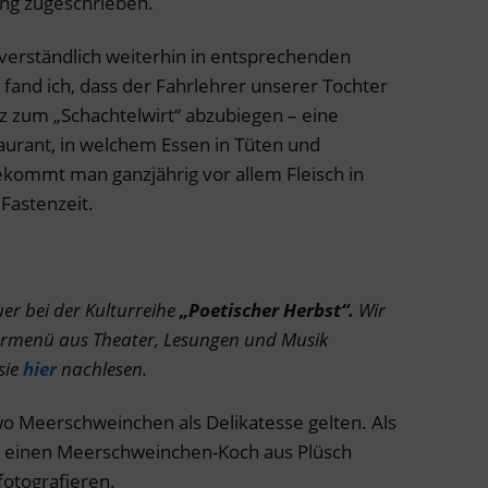
ung zugeschrieben.
tverständlich weiterhin in entsprechenden
fand ich, dass der Fahrlehrer unserer Tochter
urz zum „Schachtelwirt“ abzubiegen – eine
aurant, in welchem Essen in Tüten und
ekommt man ganzjährig vor allem Fleisch in
Fastenzeit.
er bei der Kulturreihe
„Poetischer Herbst“.
Wir
turmenü aus Theater, Lesungen und Musik
sie
hier
nachlesen.
wo Meerschweinchen als Delikatesse gelten. Als
 einen Meerschweinchen-Koch aus Plüsch
otografieren.