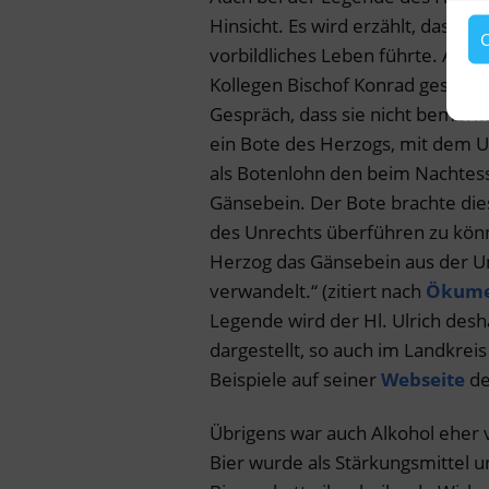
Hinsicht. Es wird erzählt, dass B
C
vorbildliches Leben führte. An 
Kollegen Bischof Konrad gespeis
Gespräch, dass sie nicht bemerkt
ein Bote des Herzogs, mit dem Ulr
als Botenlohn den beim Nachtess
Gänsebein. Der Bote brachte die
des Unrechts überführen zu könne
Herzog das Gänsebein aus der Um
verwandelt.“ (zitiert nach
Ökumen
Legende wird der Hl. Ulrich desha
dargestellt, so auch im Landkreis
Beispiele auf seiner
Webseite
de
Übrigens war auch Alkohol eher 
Bier wurde als Stärkungsmittel 