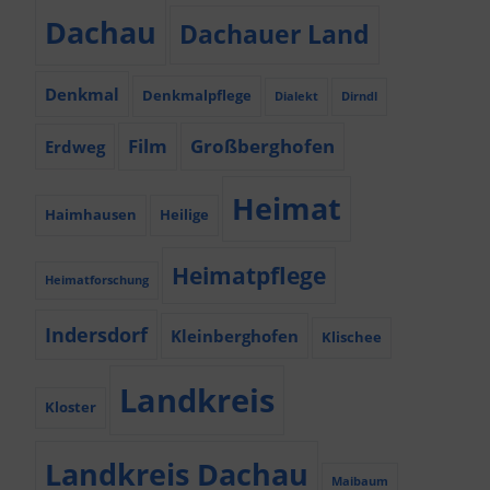
Dachau
Dachauer Land
Denkmal
Denkmalpflege
Dialekt
Dirndl
Film
Großberghofen
Erdweg
Heimat
Haimhausen
Heilige
Heimatpflege
Heimatforschung
Indersdorf
Kleinberghofen
Klischee
Landkreis
Kloster
Landkreis Dachau
Maibaum