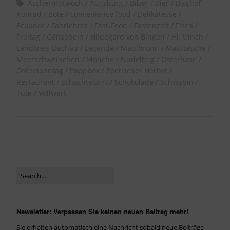
Aschermittwoch
Augsburg
Biber
Bier
Bischof
Konrad
Bote
convenience food
Delikatesse
Ecuador
Fahrlehrer
Fast-Food
Fastenzeit
Fisch
Freitag
Gänsebein
Hildegard von Bingen
Hl. Ulrich
Landkreis Dachau
Legende
Maulbronn
Maultasche
Meerschweinchen
Mönche
Nudelteig
Osterhase
Ostersonntag
Pappbox
Poetischer Herbst
Restaurant
Schachtelwirt
Schokolade
Schwäbin
Tüte
Vollwert
Newsletter: Verpassen Sie keinen neuen Beitrag mehr!
Sie erhalten automatisch eine Nachricht sobald neue Beiträge