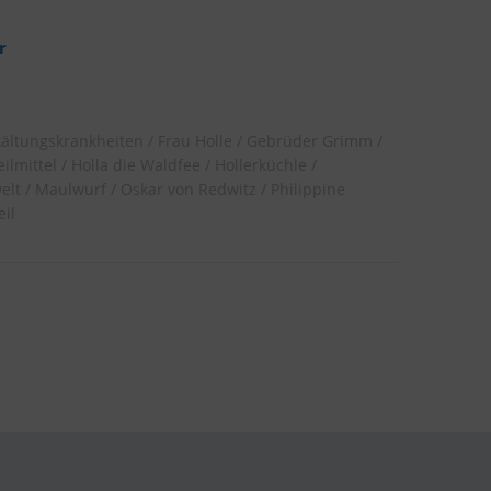
r
kältungskrankheiten
Frau Holle
Gebrüder Grimm
ilmittel
Holla die Waldfee
Hollerküchle
elt
Maulwurf
Oskar von Redwitz
Philippine
il