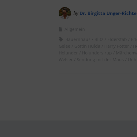
by
Dr. Birgitta Unger-Richte
Allgemein
Bauernhaus
Blitz
Elderstab
Er
Gelee
Göttin Hulda
Harry Potter
He
Holunder
Holundersirup
Märchenw
Welser
Sendung mit der Maus
Unhe