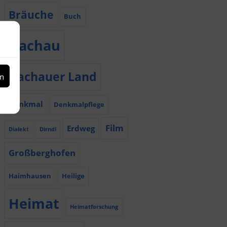
Bräuche
Buch
Dachau
Dachauer Land
en
Denkmal
Denkmalpflege
Film
Erdweg
Dialekt
Dirndl
Großberghofen
Haimhausen
Heilige
Heimat
Heimatforschung