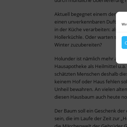
durch mündliche Überlieferung 
Aktuell begegnet einem der Holu
einen unverkennbaren Duft nac
Wir
in der Küche verarbeiten: als Ho
Hollerküchle. Oder warten sie au
C
Winter zuzubereiten?
Holunder ist nämlich mehr als ein
Hausapotheke als Heilmittel u.a.
schätzten Menschen deshalb die
keinem Hof oder Haus fehlen sollt
Unheil bewahren. An vielen alte
diesen Hausbaum auch heute no
Der Baum soll ein Geschenk de
sein, die im Laufe der Zeit zur „H
die Märchenwelt der Gebrüder Gr