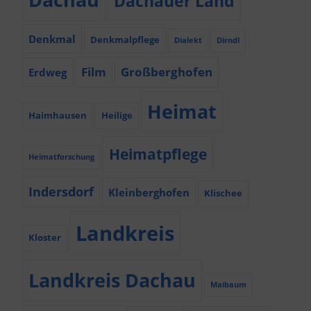
Dachauer Land
Denkmal
Denkmalpflege
Dialekt
Dirndl
Film
Großberghofen
Erdweg
Heimat
Haimhausen
Heilige
Heimatpflege
Heimatforschung
Indersdorf
Kleinberghofen
Klischee
Landkreis
Kloster
Landkreis Dachau
Maibaum