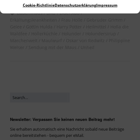
Allgemein
Cookie-Richtlinie
Datenschutzerklärung
Impressum
Bauernhaus
Blitz
Elderstab
Erkältungskrankheiten
Frau Holle
Gebrüder Grimm
Gelee
Göttin Hulda
Harry Potter
Heilmittel
Holla die
Waldfee
Hollerküchle
Holunder
Holundersirup
Märchenwelt
Maulwurf
Oskar von Redwitz
Philippine
Welser
Sendung mit der Maus
Unheil
Newsletter: Verpassen Sie keinen neuen Beitrag mehr!
Sie erhalten automatisch eine Nachricht sobald neue Beiträge
online bereitstehen - bequem per eMail.