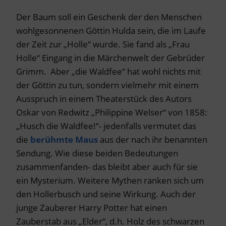
Der Baum soll ein Geschenk der den Menschen
wohlgesonnenen Göttin Hulda sein, die im Laufe
der Zeit zur „Holle“ wurde. Sie fand als „Frau
Holle“ Eingang in die Märchenwelt der Gebrüder
Grimm. Aber „die Waldfee“ hat wohl nichts mit
der Göttin zu tun, sondern vielmehr mit einem
Ausspruch in einem Theaterstück des Autors
Oskar von Redwitz „Philippine Welser“ von 1858:
„Husch die Waldfee!“- jedenfalls vermutet das
die
berühmte Maus
aus der nach ihr benannten
Sendung. Wie diese beiden Bedeutungen
zusammenfanden- das bleibt aber auch für sie
ein Mysterium. Weitere Mythen ranken sich um
den Hollerbusch und seine Wirkung. Auch der
junge Zauberer Harry Potter hat einen
Zauberstab aus „Elder“, d.h. Holz des schwarzen