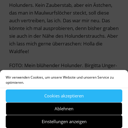
Holunders. Kein Zauberstab, aber ein Ästchen,
das man in Maulwurfslöcher steckt, soll diese
auch vertreiben, las ich. Das war mir neu. Das
könnte ich mal ausprobieren, denn bisher graben
sie auch in der Nähe des Holunderstrauchs. Aber
ich lass mich gerne überraschen: Holla die
Waldfee!
FOTO: Mein blühender Holunder. Birgitta Unger-
Richter
Wir verwenden Cookies, um unsere Website und unseren Service zu
optimieren.
Cookies akzeptieren
Ablehnen
by
Dr. Birgitta Unger-Richter
Einstellungen anzeigen