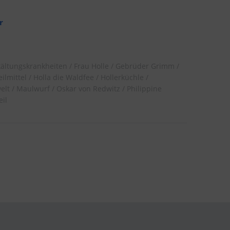
r
kältungskrankheiten
Frau Holle
Gebrüder Grimm
ilmittel
Holla die Waldfee
Hollerküchle
elt
Maulwurf
Oskar von Redwitz
Philippine
il