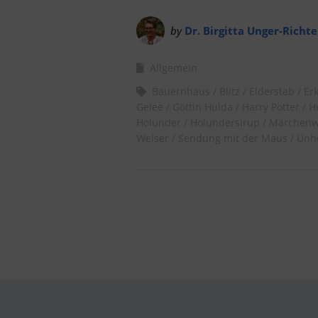
by
Dr. Birgitta Unger-Richte
Allgemein
Bauernhaus
Blitz
Elderstab
Er
Gelee
Göttin Hulda
Harry Potter
He
Holunder
Holundersirup
Märchenw
Welser
Sendung mit der Maus
Unhe