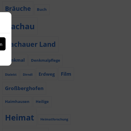
Bräuche
Buch
Dachau
Dachauer Land
en
Denkmal
Denkmalpflege
Film
Erdweg
Dialekt
Dirndl
Großberghofen
Haimhausen
Heilige
Heimat
Heimatforschung