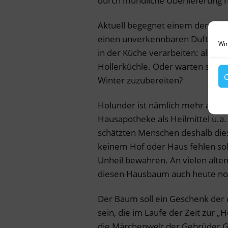
durch mündliche Überlieferung 
Aktuell begegnet einem der Holu
einen unverkennbaren Duft nac
Wir
in der Küche verarbeiten: als Ho
Hollerküchle. Oder warten sie au
C
Winter zuzubereiten?
Holunder ist nämlich mehr als ein
Hausapotheke als Heilmittel u.a.
schätzten Menschen deshalb die
keinem Hof oder Haus fehlen sollt
Unheil bewahren. An vielen alte
diesen Hausbaum auch heute no
Der Baum soll ein Geschenk de
sein, die im Laufe der Zeit zur „H
die Märchenwelt der Gebrüder Gr