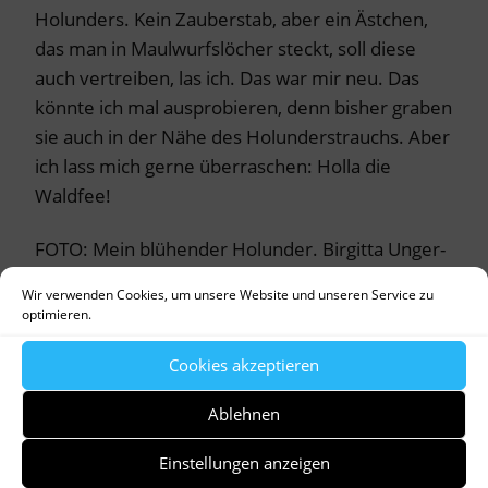
Holunders. Kein Zauberstab, aber ein Ästchen,
das man in Maulwurfslöcher steckt, soll diese
auch vertreiben, las ich. Das war mir neu. Das
könnte ich mal ausprobieren, denn bisher graben
sie auch in der Nähe des Holunderstrauchs. Aber
ich lass mich gerne überraschen: Holla die
Waldfee!
FOTO: Mein blühender Holunder. Birgitta Unger-
Richter
Wir verwenden Cookies, um unsere Website und unseren Service zu
optimieren.
Cookies akzeptieren
Ablehnen
by
Dr. Birgitta Unger-Richter
Einstellungen anzeigen