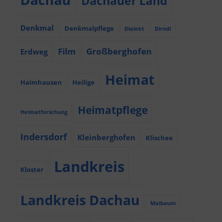
Dachauer Land
Denkmal
Denkmalpflege
Dialekt
Dirndl
Film
Großberghofen
Erdweg
Heimat
Haimhausen
Heilige
Heimatpflege
Heimatforschung
Indersdorf
Kleinberghofen
Klischee
Landkreis
Kloster
Landkreis Dachau
Maibaum