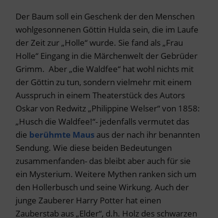
Der Baum soll ein Geschenk der den Menschen
wohlgesonnenen Göttin Hulda sein, die im Laufe
der Zeit zur „Holle“ wurde. Sie fand als „Frau
Holle“ Eingang in die Märchenwelt der Gebrüder
Grimm. Aber „die Waldfee“ hat wohl nichts mit
der Göttin zu tun, sondern vielmehr mit einem
Ausspruch in einem Theaterstück des Autors
Oskar von Redwitz „Philippine Welser“ von 1858:
„Husch die Waldfee!“- jedenfalls vermutet das
die
berühmte Maus
aus der nach ihr benannten
Sendung. Wie diese beiden Bedeutungen
zusammenfanden- das bleibt aber auch für sie
ein Mysterium. Weitere Mythen ranken sich um
den Hollerbusch und seine Wirkung. Auch der
junge Zauberer Harry Potter hat einen
Zauberstab aus „Elder“, d.h. Holz des schwarzen