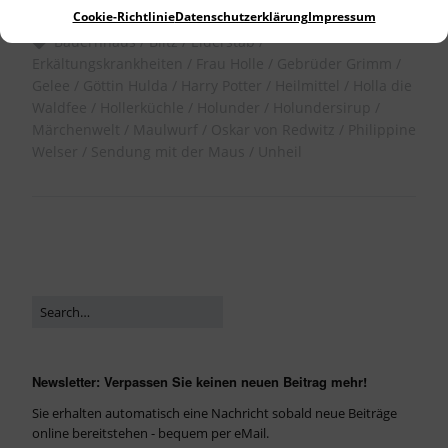
Allgemein
Cookie-Richtlinie
Datenschutzerklärung
Impressum
Bauernhaus
Blitz
Elderstab
Erkältungskrankheiten
Frau Holle
Gebrüder Grimm
Gelee
Göttin Hulda
Harry Potter
Heilmittel
Holla die
Waldfee
Hollerküchle
Holunder
Holundersirup
Märchenwelt
Maulwurf
Oskar von Redwitz
Philippine
Welser
Sendung mit der Maus
Unheil
Newsletter: Verpassen Sie keinen neuen Beitrag mehr!
Sie erhalten automatisch eine Nachricht sobald neue Beiträge
online bereitstehen - bequem per eMail.