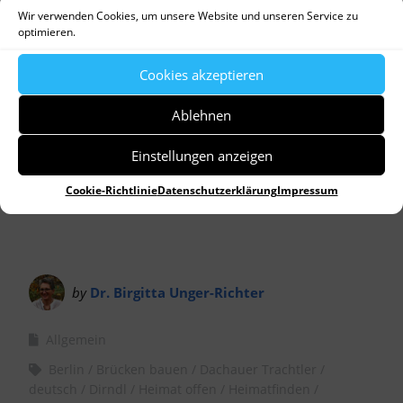
Player
Wir verwenden Cookies, um unsere Website und unseren Service zu
optimieren.
Cookies akzeptieren
Ablehnen
Einstellungen anzeigen
Cookie-Richtlinie
Datenschutzerklärung
Impressum
by
Dr. Birgitta Unger-Richter
Allgemein
Berlin
Brücken bauen
Dachauer Trachtler
deutsch
Dirndl
Heimat offen
Heimatfinden