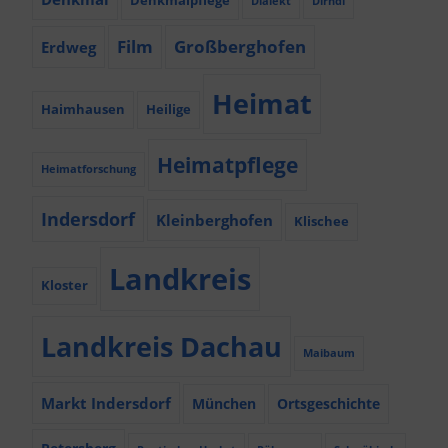
Denkmalpflege
Dialekt
Dirndl
Film
Großberghofen
Erdweg
Heimat
Haimhausen
Heilige
Heimatpflege
Heimatforschung
Indersdorf
Kleinberghofen
Klischee
Landkreis
Kloster
Landkreis Dachau
Maibaum
Markt Indersdorf
München
Ortsgeschichte