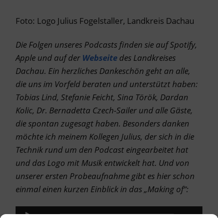
Foto: Logo Julius Fogelstaller, Landkreis Dachau
Die Folgen unseres Podcasts finden sie auf Spotify,
Apple und auf der
Webseite
des Landkreises
Dachau. Ein herzliches Dankeschön geht an alle,
die uns im Vorfeld beraten und unterstützt haben:
Tobias Lind, Stefanie Feicht, Sina Török, Dardan
Kolic, Dr. Bernadetta Czech-Sailer und alle Gäste,
die spontan zugesagt haben. Besonders danken
möchte ich meinem Kollegen Julius, der sich in die
Technik rund um den Podcast eingearbeitet hat
und das Logo mit Musik entwickelt hat. Und von
unserer ersten Probeaufnahme gibt es hier schon
einmal einen kurzen Einblick in das „Making of“:
Audio-
00:00
00:00