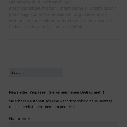
Heimatgestalten
Heimatpflege
Integrationsbeauftragter
internationale Tanzgruppen
Julius Fogelstaller
Lebenseinstellung
Lederhose
Medienzentrum
Miteinander Leben
Niederbayern
Podcast
Schottland
Ungarn
Vielfalt
Newsletter: Verpassen Sie keinen neuen Beitrag mehr!
Sie erhalten automatisch eine Nachricht sobald neue Beiträge
online bereitstehen - bequem per eMail.
Nachname