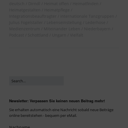
deutsch
Dirndl
Heimat offen
Heimatfinden
Heimatgestalten
Heimatpflege
Integrationsbeauftragter
internationale Tanzgruppen
Julius Fogelstaller
Lebenseinstellung
Lederhose
Medienzentrum
Miteinander Leben
Niederbayern
Podcast
Schottland
Ungarn
Vielfalt
Newsletter: Verpassen Sie keinen neuen Beitrag mehr!
Sie erhalten automatisch eine Nachricht sobald neue Beiträge
online bereitstehen - bequem per eMail.
Nachname