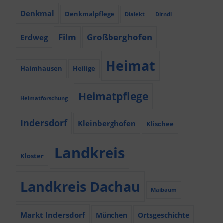
Denkmal
Denkmalpflege
Dialekt
Dirndl
Film
Großberghofen
Erdweg
Heimat
Haimhausen
Heilige
Heimatpflege
Heimatforschung
Indersdorf
Kleinberghofen
Klischee
Landkreis
Kloster
Landkreis Dachau
Maibaum
Markt Indersdorf
München
Ortsgeschichte