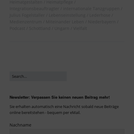
Heimatgestalten
Heimatpflege
Integrationsbeauftragter
internationale Tanzgruppen
Julius Fogelstaller
Lebenseinstellung
Lederhose
Medienzentrum
Miteinander Leben
Niederbayern
Podcast
Schottland
Ungarn
Vielfalt
Newsletter: Verpassen Sie keinen neuen Beitrag mehr!
Sie erhalten automatisch eine Nachricht sobald neue Beiträge
online bereitstehen - bequem per eMail.
Nachname