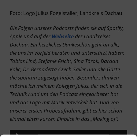
Foto: Logo Julius Fogelstaller, Landkreis Dachau
Die Folgen unseres Podcasts finden sie auf Spotify,
Apple und auf der
Webseite
des Landkreises
Dachau. Ein herzliches Dankeschön geht an alle,
die uns im Vorfeld beraten und unterstützt haben:
Tobias Lind, Stefanie Feicht, Sina Török, Dardan
Kolic, Dr. Bernadetta Czech-Sailer und alle Gäste,
die spontan zugesagt haben. Besonders danken
möchte ich meinem Kollegen Julius, der sich in die
Technik rund um den Podcast eingearbeitet hat
und das Logo mit Musik entwickelt hat. Und von
unserer ersten Probeaufnahme gibt es hier schon
einmal einen kurzen Einblick in das „Making of“:
Audio-
00:00
00:00