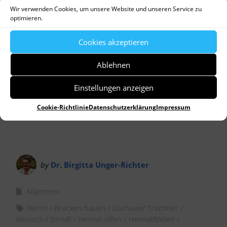
Player
Wir verwenden Cookies, um unsere Website und unseren Service zu
optimieren.
Cookies akzeptieren
Ablehnen
Einstellungen anzeigen
Cookie-Richtlinie
Datenschutzerklärung
Impressum
by
Dr. Birgitta Unger-Richter
Allgemein
Berlin
Brücken bauen
Dachauer Trachtler
deutsch
Dirndl
Heimat offen
Heimatfinden