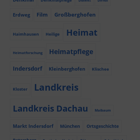
Denkmalpflege
Dialekt
Dirndl
Film
Großberghofen
Erdweg
Heimat
Haimhausen
Heilige
Heimatpflege
Heimatforschung
Indersdorf
Kleinberghofen
Klischee
Landkreis
Kloster
Landkreis Dachau
Maibaum
Markt Indersdorf
München
Ortsgeschichte