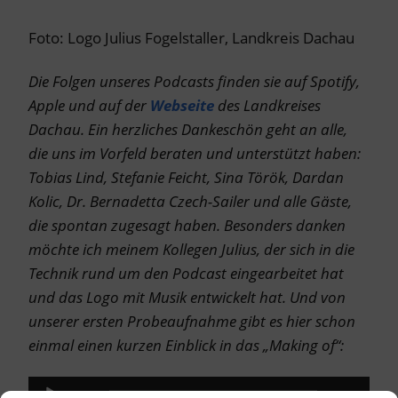
Foto: Logo Julius Fogelstaller, Landkreis Dachau
Die Folgen unseres Podcasts finden sie auf Spotify,
Apple und auf der
Webseite
des Landkreises
Dachau. Ein herzliches Dankeschön geht an alle,
die uns im Vorfeld beraten und unterstützt haben:
Tobias Lind, Stefanie Feicht, Sina Török, Dardan
Kolic, Dr. Bernadetta Czech-Sailer und alle Gäste,
die spontan zugesagt haben. Besonders danken
möchte ich meinem Kollegen Julius, der sich in die
Technik rund um den Podcast eingearbeitet hat
und das Logo mit Musik entwickelt hat. Und von
unserer ersten Probeaufnahme gibt es hier schon
einmal einen kurzen Einblick in das „Making of“:
Audio-
00:00
00:00