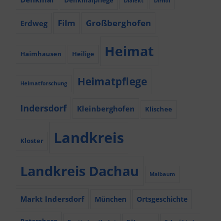
Denkmalpflege
Dialekt
Dirndl
Film
Großberghofen
Erdweg
Heimat
Haimhausen
Heilige
Heimatpflege
Heimatforschung
Indersdorf
Kleinberghofen
Klischee
Landkreis
Kloster
Landkreis Dachau
Maibaum
Markt Indersdorf
München
Ortsgeschichte