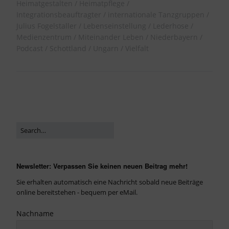
Heimatgestalten
Heimatpflege
Integrationsbeauftragter
internationale Tanzgruppen
Julius Fogelstaller
Lebenseinstellung
Lederhose
Medienzentrum
Miteinander Leben
Niederbayern
Podcast
Schottland
Ungarn
Vielfalt
Newsletter: Verpassen Sie keinen neuen Beitrag mehr!
Sie erhalten automatisch eine Nachricht sobald neue Beiträge
online bereitstehen - bequem per eMail.
Nachname