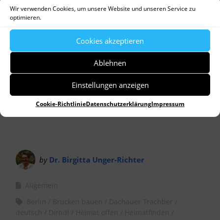
Player
Wir verwenden Cookies, um unsere Website und unseren Service zu
optimieren.
Cookies akzeptieren
Ablehnen
Einstellungen anzeigen
Cookie-Richtlinie
Datenschutzerklärung
Impressum
by
Dr. Birgitta Unger-Richter
Allgemein
Berlin
Brücken bauen
Dachauer Trachtler
deutsch
Dirndl
Heimat offen
Heimatfinden