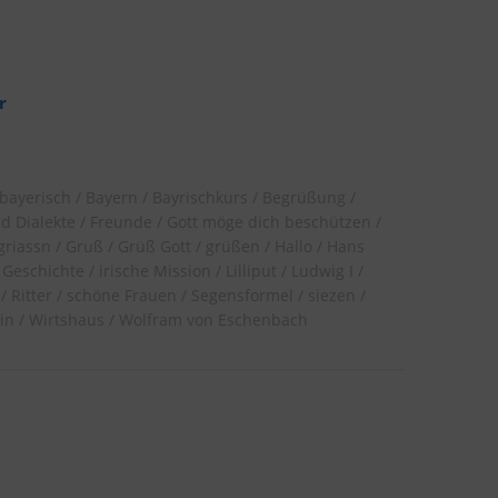
r
bayerisch
Bayern
Bayrischkurs
Begrüßung
d Dialekte
Freunde
Gott möge dich beschützen
griassn
Gruß
Grüß Gott
grüßen
Hallo
Hans
 Geschichte
irische Mission
Lilliput
Ludwig I
Ritter
schöne Frauen
Segensformel
siezen
in
Wirtshaus
Wolfram von Eschenbach