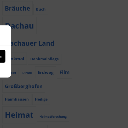
Bräuche
Buch
Dachau
Dachauer Land
en
Denkmal
Denkmalpflege
Film
Erdweg
Dialekt
Dirndl
Großberghofen
Haimhausen
Heilige
Heimat
Heimatforschung