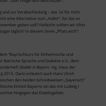
ücke „Gott möge dich beschützen“.
und zur Verabschiedung – das ist für mich
ht eine Alternative zum „Hallo!“, für das es
ember geben soll? Vielleicht sollten wir öfter
sogar täglich? In diesem Sinne „Pfiats eich“!
 dem “Bayrischkurs für Einheimische und
r Bairische Sprache und Dialekte e.V., dem
Sonderheft
Dialekt in Bayern
. Hg. Haus der
g 2015. Darin erläutert auch Hans Ulrich
zwischen den beiden Schreibweisen „bayerisch“
itische Einheit Bayerns sei das mit Ludwig I
bezeichne hingegen das Dialektgebiet.