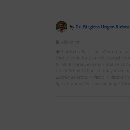
by
Dr. Birgitta Unger-Richte
Allgemein
bairisch
Bairisches Wörterbuch
Förderverein für Bairische Sprache un
Griaß di
Griaß eahana
Griaß eich
Ulrich Schmid
Haus der bayerischen
Ludwig Zehetner
Pfiat di
Pfiats eich
Sprachräume
Verabschiedung
Vere