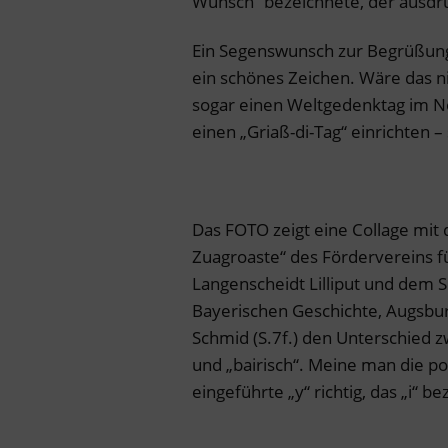
Wunsch“ bezeichnete, der ausdr
Ein Segenswunsch zur Begrüßung 
ein schönes Zeichen. Wäre das nic
sogar einen Weltgedenktag im Nov
einen „Griaß-di-Tag“ einrichten – 
Das FOTO zeigt eine Collage mit
Zuagroaste“ des Fördervereins fü
Langenscheidt Lilliput und dem 
Bayerischen Geschichte, Augsbur
Schmid (S.7f.) den Unterschied 
und „bairisch“. Meine man die pol
eingeführte „y“ richtig, das „i“ 