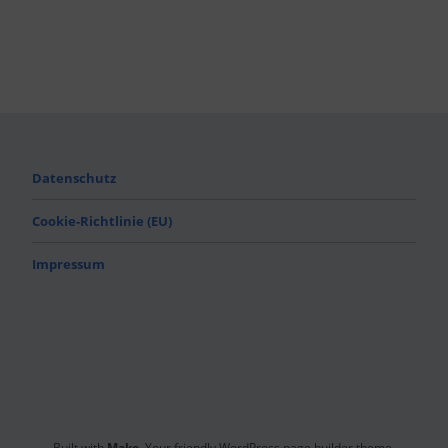
Datenschutz
Cookie-Richtlinie (EU)
Impressum
Built with
Make
. Your friendly WordPress page builder theme.