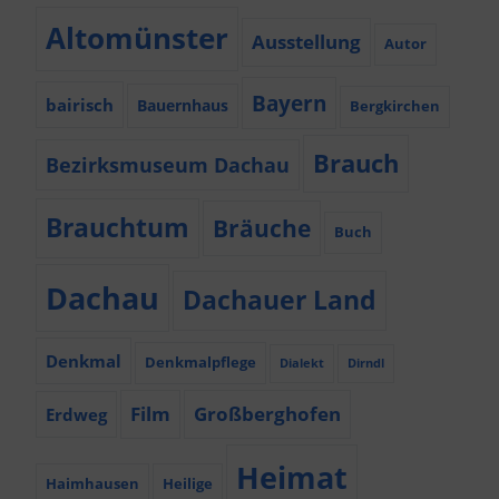
Altomünster
Ausstellung
Autor
Bayern
bairisch
Bauernhaus
Bergkirchen
Brauch
Bezirksmuseum Dachau
Brauchtum
Bräuche
Buch
Dachau
Dachauer Land
Denkmal
Denkmalpflege
Dialekt
Dirndl
Film
Großberghofen
Erdweg
Heimat
Haimhausen
Heilige