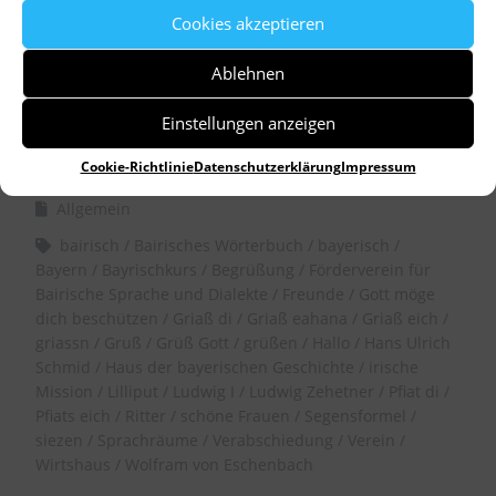
Cookies akzeptieren
Ablehnen
Einstellungen anzeigen
by
Dr. Birgitta Unger-Richter
Cookie-Richtlinie
Datenschutzerklärung
Impressum
Allgemein
bairisch
Bairisches Wörterbuch
bayerisch
Bayern
Bayrischkurs
Begrüßung
Förderverein für
Bairische Sprache und Dialekte
Freunde
Gott möge
dich beschützen
Griaß di
Griaß eahana
Griaß eich
griassn
Gruß
Grüß Gott
grüßen
Hallo
Hans Ulrich
Schmid
Haus der bayerischen Geschichte
irische
Mission
Lilliput
Ludwig I
Ludwig Zehetner
Pfiat di
Pfiats eich
Ritter
schöne Frauen
Segensformel
siezen
Sprachräume
Verabschiedung
Verein
Wirtshaus
Wolfram von Eschenbach