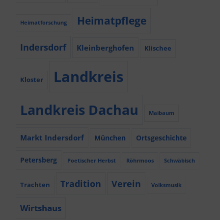
Heimatpflege
Heimatforschung
Indersdorf
Kleinberghofen
Klischee
Landkreis
Kloster
Landkreis Dachau
Maibaum
Markt Indersdorf
München
Ortsgeschichte
Petersberg
Poetischer Herbst
Röhrmoos
Schwäbisch
Tradition
Verein
Trachten
Volksmusik
Wirtshaus