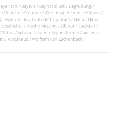
bayerisch
Bayern
Bayrischkurs
Begrüßung
d Dialekte
Freunde
Gott möge dich beschützen
griassn
Gruß
Grüß Gott
grüßen
Hallo
Hans
 Geschichte
irische Mission
Lilliput
Ludwig I
Ritter
schöne Frauen
Segensformel
siezen
in
Wirtshaus
Wolfram von Eschenbach