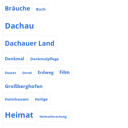
Bräuche
Buch
Dachau
Dachauer Land
Denkmal
Denkmalpflege
Film
Erdweg
Dialekt
Dirndl
Großberghofen
Haimhausen
Heilige
Heimat
Heimatforschung