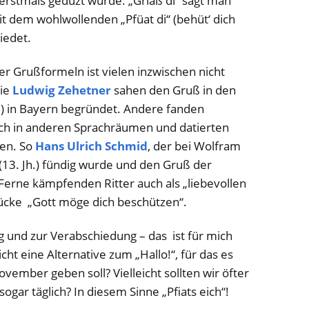
rstmals geduzt wurde. „Griaß di“ sagt man
t dem wohlwollenden „Pfüat di“ (behüt‘ dich
iedet.
r Grußformeln ist vielen inzwischen nicht
wie
Ludwig Zehetner
sahen den Gruß in den
Jh.) in Bayern begründet. Andere fanden
ch in anderen Sprachräumen und datierten
ten. So
Hans Ulrich Schmid
, der bei Wolfram
13. Jh.) fündig wurde und den Gruß der
 Ferne kämpfenden Ritter auch als „liebevollen
ücke „Gott möge dich beschützen“.
und zur Verabschiedung – das ist für mich
ht eine Alternative zum „Hallo!“, für das es
ember geben soll? Vielleicht sollten wir öfter
sogar täglich? In diesem Sinne „Pfiats eich“!