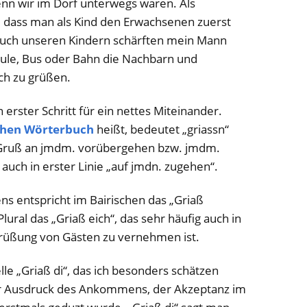
nn wir im Dorf unterwegs waren. Als
, dass man als Kind den Erwachsenen zuerst
 Auch unseren Kindern schärften mein Mann
hule, Bus oder Bahn die Nachbarn und
ch zu grüßen.
n erster Schritt für ein nettes Miteinander.
chen Wörterbuch
heißt, bedeutet „griassn“
m Gruß an jmdm. vorübergehen bzw. jmdm.
auch in erster Linie „auf jmdn. zugehen“.
ns entspricht im Bairischen das „Griaß
lural das „Griaß eich“, das sehr häufig auch in
grüßung von Gästen zu vernehmen ist.
elle „Griaß di“, das ich besonders schätzen
der Ausdruck des Ankommens, der Akzeptanz im