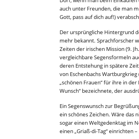
Dorf, wenn man beim Einkaufen e
auch unter Freunden, die man mi
Gott, pass auf dich auf!) verabsch
Der ursprüngliche Hintergrund de
mehr bekannt. Sprachforscher 
Zeiten der irischen Mission (9. 
vergleichbare Segensformeln au
deren Entstehung in spätere Zei
von Eschenbachs Wartburgkrieg (
„schönen Frauen“ für ihre in der
Wunsch“ bezeichnete, der ausdr
Ein Segenswunsch zur Begrüßung 
ein schönes Zeichen. Wäre das nic
sogar einen Weltgedenktag im Nov
einen „Griaß-di-Tag“ einrichten – 