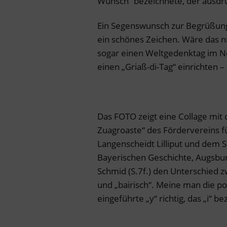
Wunsch“ bezeichnete, der ausdr
Ein Segenswunsch zur Begrüßung 
ein schönes Zeichen. Wäre das nic
sogar einen Weltgedenktag im Nov
einen „Griaß-di-Tag“ einrichten – 
Das FOTO zeigt eine Collage mit
Zuagroaste“ des Fördervereins fü
Langenscheidt Lilliput und dem 
Bayerischen Geschichte, Augsbur
Schmid (S.7f.) den Unterschied 
und „bairisch“. Meine man die pol
eingeführte „y“ richtig, das „i“ 