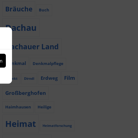
Bräuche
Buch
Dachau
Dachauer Land
en
Denkmal
Denkmalpflege
Film
Erdweg
Dialekt
Dirndl
Großberghofen
Haimhausen
Heilige
Heimat
Heimatforschung