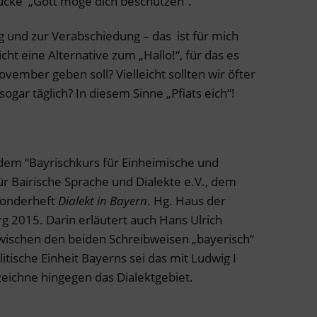
ücke „Gott möge dich beschützen“.
und zur Verabschiedung – das ist für mich
ht eine Alternative zum „Hallo!“, für das es
ember geben soll? Vielleicht sollten wir öfter
sogar täglich? In diesem Sinne „Pfiats eich“!
 dem “Bayrischkurs für Einheimische und
r Bairische Sprache und Dialekte e.V., dem
Sonderheft
Dialekt in Bayern
. Hg. Haus der
g 2015. Darin erläutert auch Hans Ulrich
zwischen den beiden Schreibweisen „bayerisch“
itische Einheit Bayerns sei das mit Ludwig I
bezeichne hingegen das Dialektgebiet.