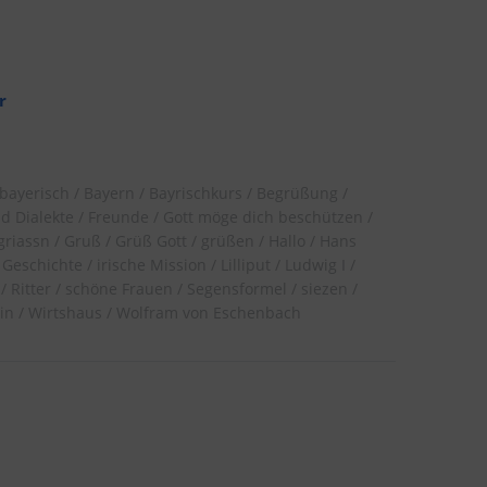
r
bayerisch
Bayern
Bayrischkurs
Begrüßung
d Dialekte
Freunde
Gott möge dich beschützen
griassn
Gruß
Grüß Gott
grüßen
Hallo
Hans
 Geschichte
irische Mission
Lilliput
Ludwig I
Ritter
schöne Frauen
Segensformel
siezen
in
Wirtshaus
Wolfram von Eschenbach