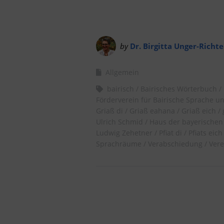
by
Dr. Birgitta Unger-Richte
Allgemein
bairisch
Bairisches Wörterbuch
Förderverein für Bairische Sprache un
Griaß di
Griaß eahana
Griaß eich
Ulrich Schmid
Haus der bayerischen
Ludwig Zehetner
Pfiat di
Pfiats eich
Sprachräume
Verabschiedung
Vere