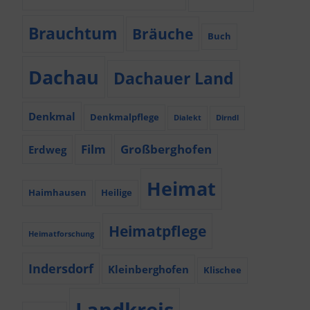
Brauchtum
Bräuche
Buch
Dachau
Dachauer Land
Denkmal
Denkmalpflege
Dialekt
Dirndl
Film
Großberghofen
Erdweg
Heimat
Haimhausen
Heilige
Heimatpflege
Heimatforschung
Indersdorf
Kleinberghofen
Klischee
Landkreis