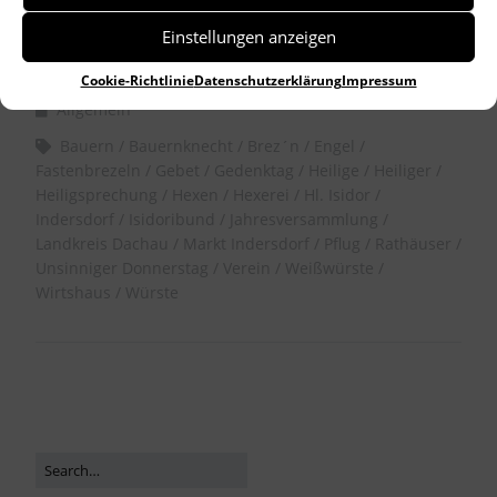
Einstellungen anzeigen
by
Dr. Birgitta Unger-Richter
Cookie-Richtlinie
Datenschutzerklärung
Impressum
Allgemein
Bauern
Bauernknecht
Brez´n
Engel
Fastenbrezeln
Gebet
Gedenktag
Heilige
Heiliger
Heiligsprechung
Hexen
Hexerei
Hl. Isidor
Indersdorf
Isidoribund
Jahresversammlung
Landkreis Dachau
Markt Indersdorf
Pflug
Rathäuser
Unsinniger Donnerstag
Verein
Weißwürste
Wirtshaus
Würste