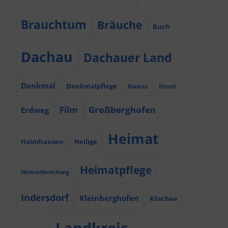
Brauchtum
Bräuche
Buch
Dachau
Dachauer Land
Denkmal
Denkmalpflege
Dialekt
Dirndl
Film
Großberghofen
Erdweg
Heimat
Haimhausen
Heilige
Heimatpflege
Heimatforschung
Indersdorf
Kleinberghofen
Klischee
Landkreis