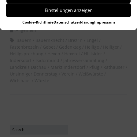
Einstellungen anzeigen
by
Dr. Birgitta Unger-Richter
Cookie-Richtlinie
Datenschutzerklärung
Impressum
Allgemein
Bauern
Bauernknecht
Brez´n
Engel
Fastenbrezeln
Gebet
Gedenktag
Heilige
Heiliger
Heiligsprechung
Hexen
Hexerei
Hl. Isidor
Indersdorf
Isidoribund
Jahresversammlung
Landkreis Dachau
Markt Indersdorf
Pflug
Rathäuser
Unsinniger Donnerstag
Verein
Weißwürste
Wirtshaus
Würste