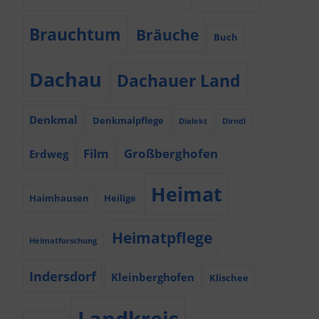
Brauchtum
Bräuche
Buch
Dachau
Dachauer Land
Denkmal
Denkmalpflege
Dialekt
Dirndl
Film
Großberghofen
Erdweg
Heimat
Haimhausen
Heilige
Heimatpflege
Heimatforschung
Indersdorf
Kleinberghofen
Klischee
Landkreis