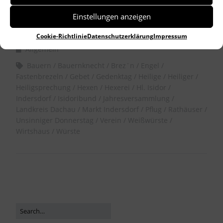
Einstellungen anzeigen
by
Dr. Birgitta Unger-Richter
Cookie-Richtlinie
Datenschutzerklärung
Impressum
Allgemein
Bauern
Bauernknecht
Brez´n
Engel
Fastenbrezeln
Gebet
Gedenktag
Heilige
Heiliger
Heiligsprechung
Hexen
Hexerei
Hl. Isidor
Indersdorf
Isidoribund
Jahresversammlung
Landkreis Dachau
Markt Indersdorf
Pflug
Rathäuser
Unsinniger Donnerstag
Verein
Weißwürste
Wirtshaus
Würste