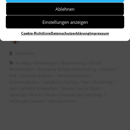
Ablehnen
Einstellungen anzeigen
Cookie-Richtlinie
Datenschutzerklärung
Impressum
by
Dr. Birgitta Unger-Richter
Allgemein
Ausflug
Bollerwagen
Bummelzug
Christi
Himmelfahrt
Dachauer Kinder-Volksfestzug
Express
Fuß
Glonntal-Express
Herrenausstatter
Kleinberghofen
Landkreis Dachau
Mai
Muttertag
Rad
Schenkt Krawatten
Sonora Louisa Dodd
Vatertag
Verein
Verein Freunde des Vatertags
Vereinigte Staaten
William Smart