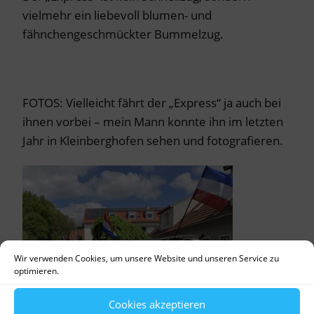
vielmehr ein liebevoll blumen- und
fähnchengeschmückter Bummelzug.
FOTOS: Vielleicht fährt der „Express“ ja auch bei
ihnen vorbei – mein Mann konnte ihn im letzten
Jahr in Kleinberghofen sehen und fotografieren.
Wir verwenden Cookies, um unsere Website und unseren Service zu
optimieren.
Cookies akzeptieren