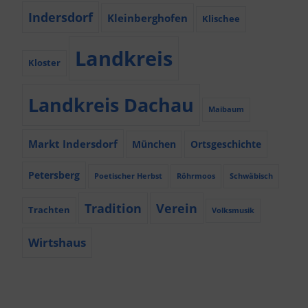
Indersdorf
Kleinberghofen
Klischee
Landkreis
Kloster
Landkreis Dachau
Maibaum
Markt Indersdorf
München
Ortsgeschichte
Petersberg
Poetischer Herbst
Röhrmoos
Schwäbisch
Tradition
Verein
Trachten
Volksmusik
Wirtshaus