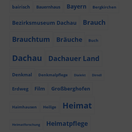
Bayern
bairisch
Bauernhaus
Bergkirchen
Brauch
Bezirksmuseum Dachau
Brauchtum
Bräuche
Buch
Dachau
Dachauer Land
Denkmal
Denkmalpflege
Dialekt
Dirndl
Film
Großberghofen
Erdweg
Heimat
Haimhausen
Heilige
Heimatpflege
Heimatforschung