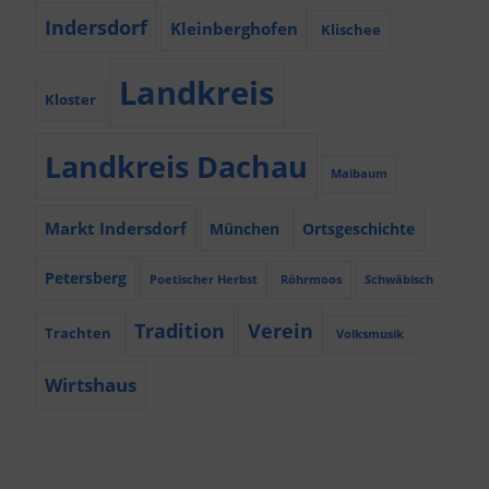
Indersdorf
Kleinberghofen
Klischee
Landkreis
Kloster
Landkreis Dachau
Maibaum
Markt Indersdorf
München
Ortsgeschichte
Petersberg
Poetischer Herbst
Röhrmoos
Schwäbisch
Tradition
Verein
Trachten
Volksmusik
Wirtshaus