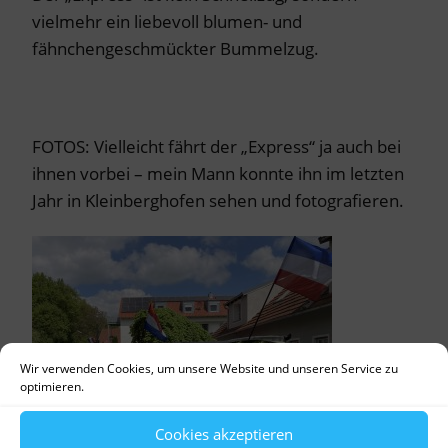
vielmehr ein liebevoll blumen- und
fähnchengeschmückter Bummelzug.
FOTOS: Vielleicht fährt der „Express“ ja auch bei
ihnen vorbei – mein Mann konnte ihn im letzten
Jahr in Kleinberghofen sehen und fotografieren.
Wir verwenden Cookies, um unsere Website und unseren Service zu
optimieren.
Cookies akzeptieren