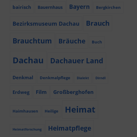
Bayern
bairisch
Bauernhaus
Bergkirchen
Brauch
Bezirksmuseum Dachau
Brauchtum
Bräuche
Buch
Dachau
Dachauer Land
Denkmal
Denkmalpflege
Dialekt
Dirndl
Film
Großberghofen
Erdweg
Heimat
Haimhausen
Heilige
Heimatpflege
Heimatforschung