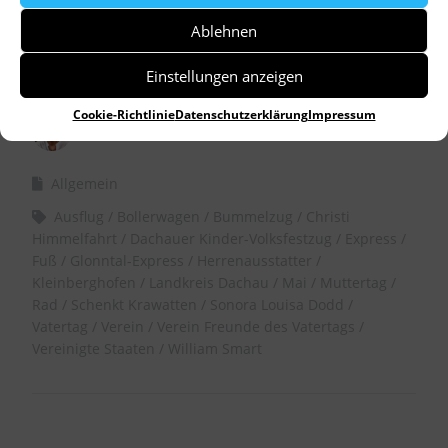
Ablehnen
Einstellungen anzeigen
Cookie-Richtlinie
Datenschutzerklärung
Impressum
by
Dr. Birgitta Unger-Richter
Allgemein
Ausflug
Bollerwagen
Bummelzug
Christi
Himmelfahrt
Dachauer Kinder-Volksfestzug
Express
Fuß
Glonntal-Express
Herrenausstatter
Kleinberghofen
Landkreis Dachau
Mai
Muttertag
Rad
Schenkt Krawatten
Sonora Louisa Dodd
Vatertag
Verein
Verein Freunde des Vatertags
Vereinigte Staaten
William Smart