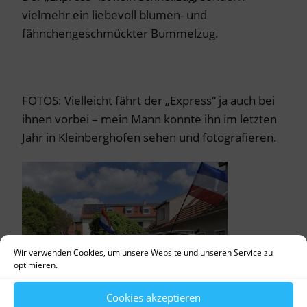
vielmehr ein liebevoll blumen- und
fähnchengeschmückter Bummelzug.
FOTOS: Vielleicht fährt der „Express“ ja auch bei
ihnen vorbei – mein Mann konnte ihn im letzten
Jahr in Kleinberghofen sehen und fotografieren.
Wir verwenden Cookies, um unsere Website und unseren Service zu
optimieren.
Cookies akzeptieren