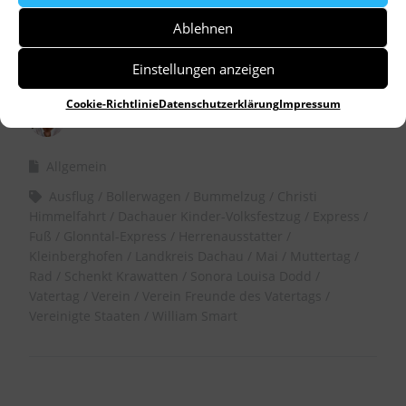
Ablehnen
Einstellungen anzeigen
Cookie-Richtlinie
Datenschutzerklärung
Impressum
by
Dr. Birgitta Unger-Richter
Allgemein
Ausflug
Bollerwagen
Bummelzug
Christi
Himmelfahrt
Dachauer Kinder-Volksfestzug
Express
Fuß
Glonntal-Express
Herrenausstatter
Kleinberghofen
Landkreis Dachau
Mai
Muttertag
Rad
Schenkt Krawatten
Sonora Louisa Dodd
Vatertag
Verein
Verein Freunde des Vatertags
Vereinigte Staaten
William Smart