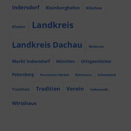
Indersdorf
Kleinberghofen
Klischee
Landkreis
Kloster
Landkreis Dachau
Maibaum
Markt Indersdorf
München
Ortsgeschichte
Petersberg
Poetischer Herbst
Röhrmoos
Schwäbisch
Tradition
Verein
Trachten
Volksmusik
Wirtshaus