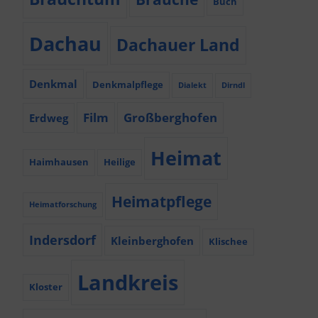
Buch
Dachau
Dachauer Land
Denkmal
Denkmalpflege
Dialekt
Dirndl
Film
Großberghofen
Erdweg
Heimat
Haimhausen
Heilige
Heimatpflege
Heimatforschung
Indersdorf
Kleinberghofen
Klischee
Landkreis
Kloster