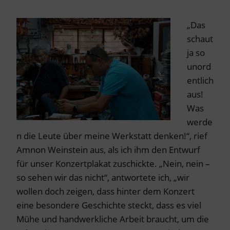
„Das
schaut
ja so
unord
entlich
aus!
Was
werde
n die Leute über meine Werkstatt denken!“, rief
Amnon Weinstein aus, als ich ihm den Entwurf
für unser Konzertplakat zuschickte. „Nein, nein –
so sehen wir das nicht“, antwortete ich, „wir
wollen doch zeigen, dass hinter dem Konzert
eine besondere Geschichte steckt, dass es viel
Mühe und handwerkliche Arbeit braucht, um die