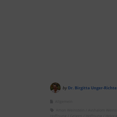
by
Dr. Birgitta Unger-Richte
Allgemein
Amon Weinstein
Avshalom Weins
Hoffnung
Geigen
Hoffnung
Holoca