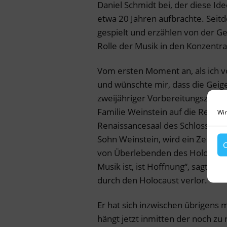
Daniel Schmidt bei, der diese I
etwa 20 Jahren aufbrachte. Seit
gespielt und erzählen von der Ge
Rolle der Musik in den Konzentra
Vom ersten Moment an, als ich vo
und wünschte mir, dass die Geig
zweijähriger Vorbereitungszeit is
Familie Weinstein auf die Reise
Wir
Renaissancesaal des Schlosses e
Sohn Weinstein, wird ein Zeiche
C
von Überlebenden des Holocaust 
Musik ist, ist Hoffnung“, sagt Am
durch den Holocaust verlor.
Er hat sich inzwischen übrigens 
hängt jetzt inmitten der noch zu