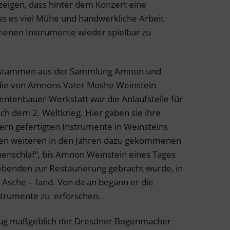
 zeigen, dass hinter dem Konzert eine
ss es viel Mühe und handwerkliche Arbeit
enen Instrumente wieder spielbar zu
t, stammen aus der Sammlung Amnon und
 die von Amnons Vater Moshe Weinstein
ntenbauer-Werkstatt war die Anlaufstelle für
ach dem 2. Weltkrieg. Hier gaben sie ihre
rn gefertigten Instrumente in Weinsteins
ielen weiteren in den Jahren dazu gekommenen
enschlaf“, bis Amnon Weinstein eines Tages
ebenden zur Restaurierung gebracht wurde, in
 Asche – fand. Von da an begann er die
trumente zu erforschen.
trug maßgeblich der Dresdner Bogenmacher