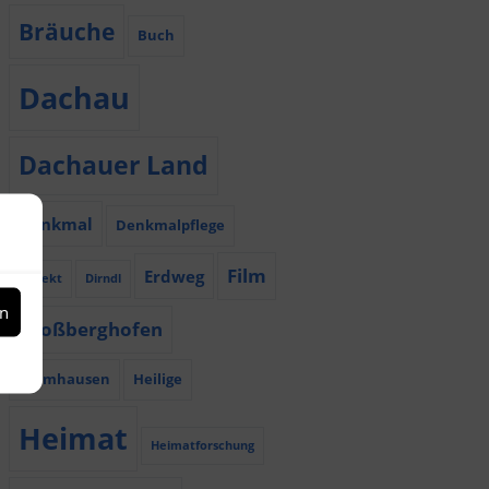
Bräuche
Buch
Dachau
Dachauer Land
Denkmal
Denkmalpflege
Film
Erdweg
Dialekt
Dirndl
en
Großberghofen
Haimhausen
Heilige
Heimat
Heimatforschung