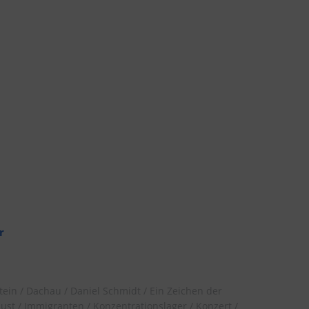
r
tein
Dachau
Daniel Schmidt
Ein Zeichen der
ust
Immigranten
Konzentrationslager
Konzert