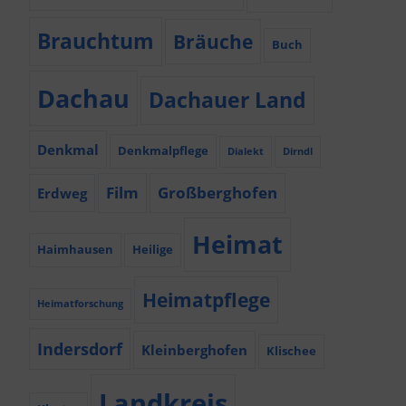
Brauchtum
Bräuche
Buch
Dachau
Dachauer Land
Denkmal
Denkmalpflege
Dialekt
Dirndl
Film
Großberghofen
Erdweg
Heimat
Haimhausen
Heilige
Heimatpflege
Heimatforschung
Indersdorf
Kleinberghofen
Klischee
Landkreis