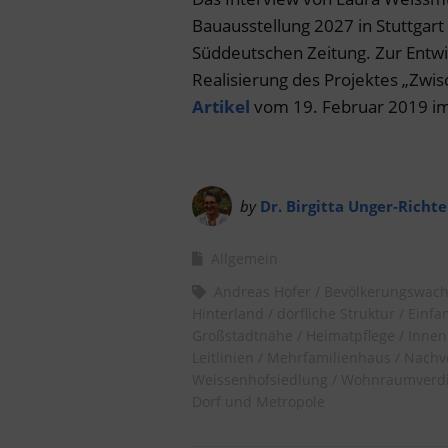
Bauausstellung 2027 in Stuttgart 
Süddeutschen Zeitung. Zur Entw
Realisierung des Projektes „Zwis
Artikel
vom 19. Februar 2019 im
by
Dr. Birgitta Unger-Richte
Allgemein
Andreas Hofer
Bevölkerungswac
Hinterland
dörfliche Struktur
Einfa
Großstadtnähe
Heimatpflege
Innen
Leitlinien
Mehrfamilienhaus
Nachv
Weissenhofsiedlung
Wohnraumverdi
Dorf und Metropole