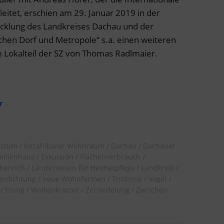
leitet, erschien am 29. Januar 2019 in der
icklung des Landkreises Dachau und der
chen Dorf und Metropole“ s.a. einen weiteren
 Lokalteil der SZ von Thomas Radlmaier.
r
hstum
bezahlbarer Wohnraum
Dachau
Dachauer
milienhaus
Exkursion
Flächenverbrauch
bereich
Landesverein für Heimatpflege
Landkreis
erdichtung
neue Wohnformen
Tristesse
Vögel
chtung
Wolkenkratzer
Zersiedelung
Zwischen