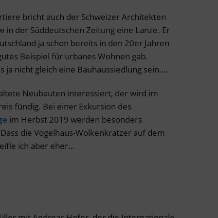
rtiere bricht auch der Schweizer Architekten
w in der Süddeutschen Zeitung eine Lanze. Er
eutschland ja schon bereits in den 20er Jahren
gutes Beispiel für urbanes Wohnen gab.
 ja nicht gleich eine Bauhaussiedlung sein….
altete Neubauten interessiert, der wird im
eis fündig. Bei einer Exkursion des
ge
im Herbst 2019 werden besonders
. Dass die Vogelhaus-Wolkenkratzer auf dem
fle ich aber eher…
ler mit Andreas Hofer, der die Internationale