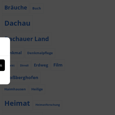
Bräuche
Buch
Dachau
Dachauer Land
Denkmal
Denkmalpflege
Film
Erdweg
en
Dialekt
Dirndl
Großberghofen
Haimhausen
Heilige
Heimat
Heimatforschung