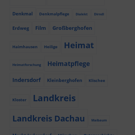
Denkmal
Denkmalpflege
Dialekt
Dirndl
Film
Großberghofen
Erdweg
Heimat
Haimhausen
Heilige
Heimatpflege
Heimatforschung
Indersdorf
Kleinberghofen
Klischee
Landkreis
Kloster
Landkreis Dachau
Maibaum