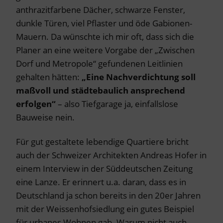
anthrazitfarbene Dächer, schwarze Fenster,
dunkle Türen, viel Pflaster und öde Gabionen-
Mauern. Da wünschte ich mir oft, dass sich die
Planer an eine weitere Vorgabe der „Zwischen
Dorf und Metropole“ gefundenen Leitlinien
gehalten hätten:
„Eine Nachverdichtung soll
maßvoll und städtebaulich ansprechend
erfolgen“
– also Tiefgarage ja, einfallslose
Bauweise nein.
Für gut gestaltete lebendige Quartiere bricht
auch der Schweizer Architekten Andreas Hofer in
einem Interview in der Süddeutschen Zeitung
eine Lanze. Er erinnert u.a. daran, dass es in
Deutschland ja schon bereits in den 20er Jahren
mit der Weissenhofsiedlung ein gutes Beispiel
für urbanes Wohnen gab. Warum nicht auch