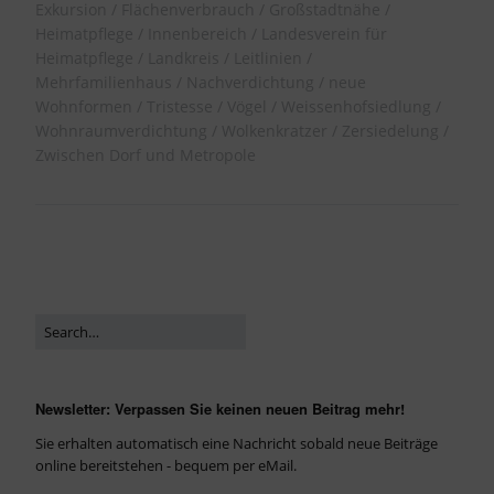
Exkursion
Flächenverbrauch
Großstadtnähe
Heimatpflege
Innenbereich
Landesverein für
Heimatpflege
Landkreis
Leitlinien
Mehrfamilienhaus
Nachverdichtung
neue
Wohnformen
Tristesse
Vögel
Weissenhofsiedlung
Wohnraumverdichtung
Wolkenkratzer
Zersiedelung
Zwischen Dorf und Metropole
Newsletter: Verpassen Sie keinen neuen Beitrag mehr!
Sie erhalten automatisch eine Nachricht sobald neue Beiträge
online bereitstehen - bequem per eMail.