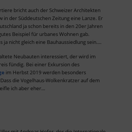
rtiere bricht auch der Schweizer Architekten
w in der Süddeutschen Zeitung eine Lanze. Er
eutschland ja schon bereits in den 20er Jahren
gutes Beispiel für urbanes Wohnen gab.
 ja nicht gleich eine Bauhaussiedlung sein….
altete Neubauten interessiert, der wird im
eis fündig. Bei einer Exkursion des
ge
im Herbst 2019 werden besonders
. Dass die Vogelhaus-Wolkenkratzer auf dem
fle ich aber eher…
ler mit Andreas Hofer, der die Internationale