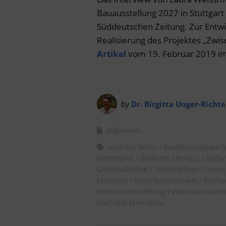
Bauausstellung 2027 in Stuttgart 
Süddeutschen Zeitung. Zur Entw
Realisierung des Projektes „Zwis
Artikel
vom 19. Februar 2019 im
by
Dr. Birgitta Unger-Richte
Allgemein
Andreas Hofer
Bevölkerungswac
Hinterland
dörfliche Struktur
Einfa
Großstadtnähe
Heimatpflege
Innen
Leitlinien
Mehrfamilienhaus
Nachv
Weissenhofsiedlung
Wohnraumverdi
Dorf und Metropole