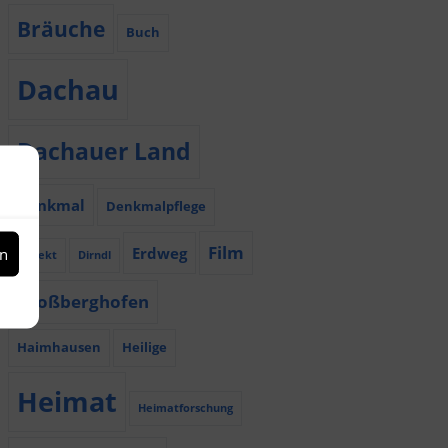
Bräuche
Buch
Dachau
Dachauer Land
Denkmal
Denkmalpflege
Film
Erdweg
en
Dialekt
Dirndl
Großberghofen
Haimhausen
Heilige
Heimat
Heimatforschung