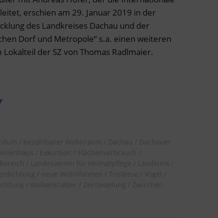
leitet, erschien am 29. Januar 2019 in der
icklung des Landkreises Dachau und der
chen Dorf und Metropole“ s.a. einen weiteren
 Lokalteil der SZ von Thomas Radlmaier.
r
hstum
bezahlbarer Wohnraum
Dachau
Dachauer
milienhaus
Exkursion
Flächenverbrauch
bereich
Landesverein für Heimatpflege
Landkreis
erdichtung
neue Wohnformen
Tristesse
Vögel
chtung
Wolkenkratzer
Zersiedelung
Zwischen