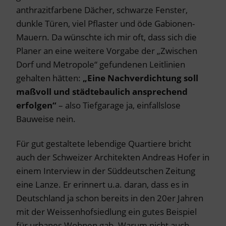
anthrazitfarbene Dächer, schwarze Fenster,
dunkle Türen, viel Pflaster und öde Gabionen-
Mauern. Da wünschte ich mir oft, dass sich die
Planer an eine weitere Vorgabe der „Zwischen
Dorf und Metropole“ gefundenen Leitlinien
gehalten hätten:
„Eine Nachverdichtung soll
maßvoll und städtebaulich ansprechend
erfolgen“
– also Tiefgarage ja, einfallslose
Bauweise nein.
Für gut gestaltete lebendige Quartiere bricht
auch der Schweizer Architekten Andreas Hofer in
einem Interview in der Süddeutschen Zeitung
eine Lanze. Er erinnert u.a. daran, dass es in
Deutschland ja schon bereits in den 20er Jahren
mit der Weissenhofsiedlung ein gutes Beispiel
für urbanes Wohnen gab. Warum nicht auch