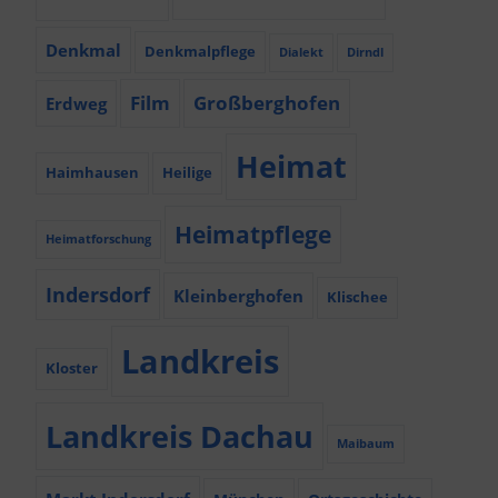
Denkmal
Denkmalpflege
Dialekt
Dirndl
Film
Großberghofen
Erdweg
Heimat
Haimhausen
Heilige
Heimatpflege
Heimatforschung
Indersdorf
Kleinberghofen
Klischee
Landkreis
Kloster
Landkreis Dachau
Maibaum