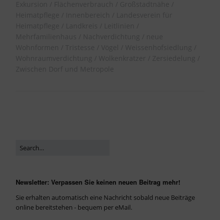
Exkursion
Flächenverbrauch
Großstadtnähe
Heimatpflege
Innenbereich
Landesverein für
Heimatpflege
Landkreis
Leitlinien
Mehrfamilienhaus
Nachverdichtung
neue
Wohnformen
Tristesse
Vögel
Weissenhofsiedlung
Wohnraumverdichtung
Wolkenkratzer
Zersiedelung
Zwischen Dorf und Metropole
Newsletter: Verpassen Sie keinen neuen Beitrag mehr!
Sie erhalten automatisch eine Nachricht sobald neue Beiträge
online bereitstehen - bequem per eMail.