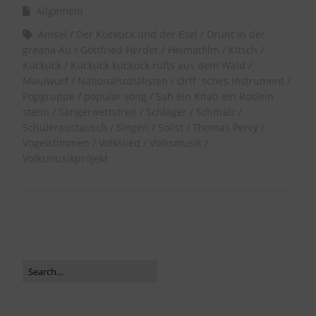
Allgemein
Amsel
Der Kuckuck und der Esel
Drunt in der
greana Au
Gottfried Herder
Heimatfilm
Kitsch
Kuckuck
Kuckuck kuckuck rufts aus dem Wald
Maulwurf
Nationalsozialisten
Orff´sches Instrument
Popgruppe
popular song
Sah ein Knab ein Röslein
stehn
Sängerwettstreit
Schlager
Schmalz
Schüleraustausch
Singen
Solist
Thomas Percy
Vogelstimmen
Volkslied
Volksmusik
Volksmusikprojekt