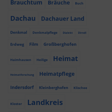
Brauchtum
Bräuche
Buch
Dachau
Dachauer Land
Denkmal
Denkmalpflege
Dialekt
Dirndl
Film
Großberghofen
Erdweg
Heimat
Haimhausen
Heilige
Heimatpflege
Heimatforschung
Indersdorf
Kleinberghofen
Klischee
Landkreis
Kloster