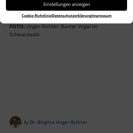
Thomas Percy an – Pop und Volkslied sind doch
Einstellungen anzeigen
enger miteinander verwandt als gedacht….
Cookie-Richtlinie
Datenschutzerklärung
Impressum
FOTO:
Unger-Richter, Bunter Vogel im
Schwarzwald
by
Dr. Birgitta Unger-Richter