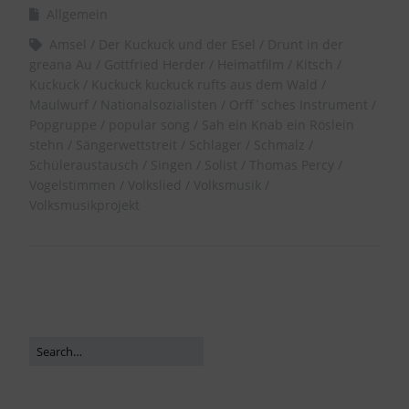
Allgemein
Amsel
Der Kuckuck und der Esel
Drunt in der
greana Au
Gottfried Herder
Heimatfilm
Kitsch
Kuckuck
Kuckuck kuckuck rufts aus dem Wald
Maulwurf
Nationalsozialisten
Orff´sches Instrument
Popgruppe
popular song
Sah ein Knab ein Röslein
stehn
Sängerwettstreit
Schlager
Schmalz
Schüleraustausch
Singen
Solist
Thomas Percy
Vogelstimmen
Volkslied
Volksmusik
Volksmusikprojekt