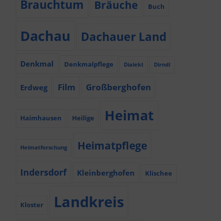
Brauchtum
Bräuche
Buch
Dachau
Dachauer Land
Denkmal
Denkmalpflege
Dialekt
Dirndl
Film
Großberghofen
Erdweg
Heimat
Haimhausen
Heilige
Heimatpflege
Heimatforschung
Indersdorf
Kleinberghofen
Klischee
Landkreis
Kloster