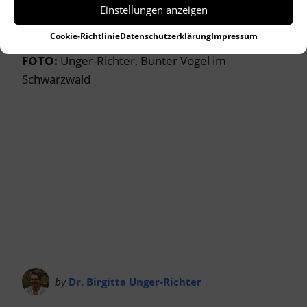
Thomas Percy an – Pop und Volkslied sind doch
Einstellungen anzeigen
enger miteinander verwandt als gedacht….
Cookie-Richtlinie
Datenschutzerklärung
Impressum
FOTO:
Unger-Richter, Bunter Vogel im
Schwarzwald
by
Dr. Birgitta Unger-Richter